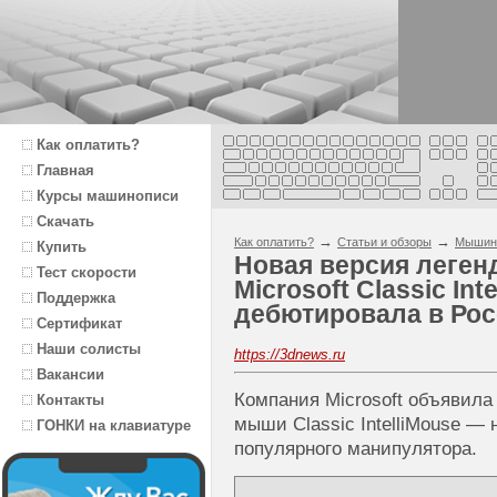
Как оплатить?
Главная
Курсы машинописи
Скачать
→
→
Как оплатить?
Статьи и обзоры
Мышин
Купить
Новая версия леге
Тест скорости
Microsoft Classic Int
Поддержка
дебютировала в Ро
Сертификат
Наши солисты
https://3dnews.ru
Вакансии
Компания Microsoft объявила
Контакты
мыши Classic IntelliMouse — 
ГОНКИ на клавиатуре
популярного манипулятора.