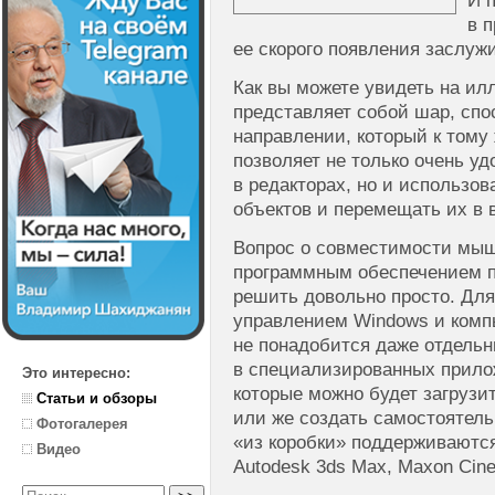
И п
в 
ее скорого появления заслуж
Как вы можете увидеть на и
представляет собой шар, сп
направлении, который к тому
позволяет не только очень у
в редакторах, но и использо
объектов и перемещать их в 
Вопрос о совместимости мы
программным обеспечением п
решить довольно просто. Для
управлением Windows и комп
не понадобится даже отдельн
в специализированных прило
Это интересно:
которые можно будет загрузи
Статьи и обзоры
или же создать самостоятель
Фотогалерея
«из коробки» поддерживаютс
Видео
Autodesk 3ds Max, Maxon Cin