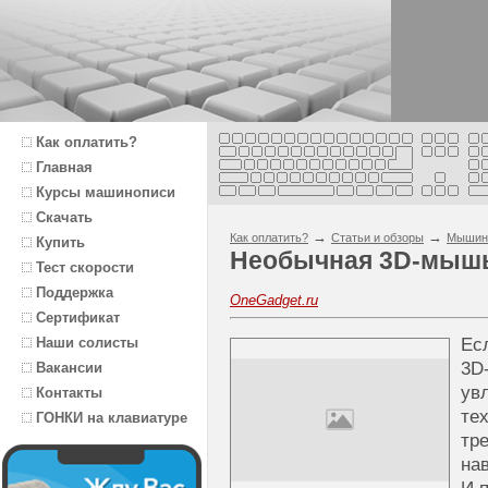
Как оплатить?
Главная
Курсы машинописи
Скачать
→
→
Как оплатить?
Статьи и обзоры
Мышин
Купить
Необычная 3D-мышь
Тест скорости
Поддержка
OneGadget.ru
Сертификат
Наши солисты
Ес
3D
Вакансии
ув
Контакты
те
ГОНКИ на клавиатуре
тр
на