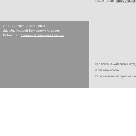
Пишите нам:
support@er
© 1997—
2026
«ЭргоСОЛО»
Дизайн:
Алексей Викторович Андреев
Вебмастер:
Евгений Алексеевич Никитин
Все права на материалы, наход
и смежных правах.
Использование материалов с