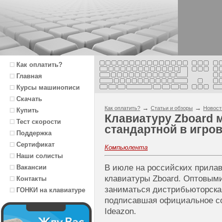
Как оплатить?
Главная
Курсы машинописи
Скачать
→
→
Как оплатить?
Статьи и обзоры
Новост
Купить
Клавиатуру Zboard 
Тест скорости
стандартной в игро
Поддержка
Сертификат
Компьюлента
Наши солисты
В июле на российских прилав
Вакансии
клавиатуры Zboard. Оптовыми
Контакты
заниматься дистрибьюторска
ГОНКИ на клавиатуре
подписавшая официальное с
Ideazon.