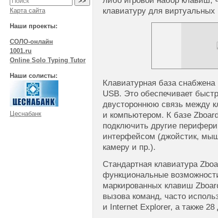
либо игровой набор клавиш, 
клавиатуру для виртуальных 
Карта сайта
Наши проекты:
СОЛО-онлайн
1001.ru
Online Solo Typing Tutor
Наши солисты:
Клавиатурная база снабжена
USB. Это обеспечивает быстр
двустороннюю связь между к
Цеснабанк
и компьютером. К базе Zboar
подключить другие перифери
интерфейсом (джойстик, мыш
камеру и пр.).
Стандартная клавиатура Zbo
функциональные возможности
маркированных клавиш Zboar
вызова команд, часто испол
и Internet Explorer, а также 