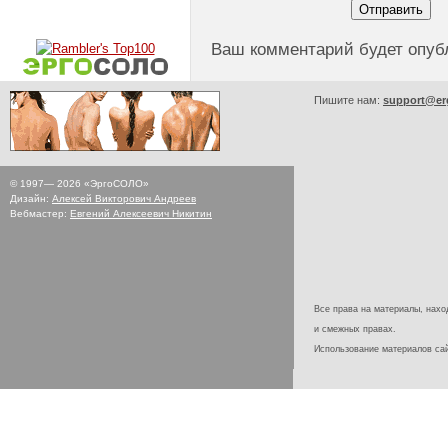
Ваш комментарий будет опуб
Пишите нам:
support@er
© 1997—
2026
«ЭргоСОЛО»
Дизайн:
Алексей Викторович Андреев
Вебмастер:
Евгений Алексеевич Никитин
Все права на материалы, наход
и смежных правах.
Использование материалов с