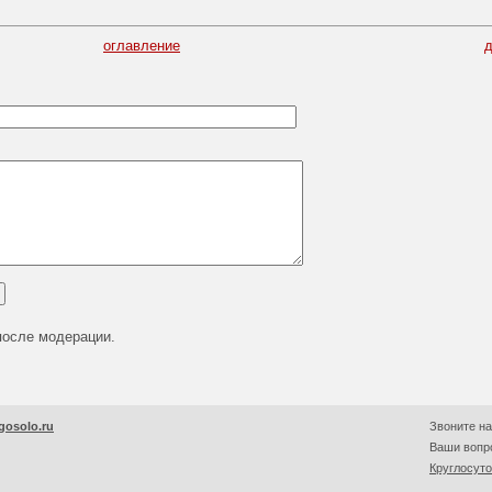
оглавление
после модерации.
gosolo.ru
Звоните на
Ваши вопро
Круглосут