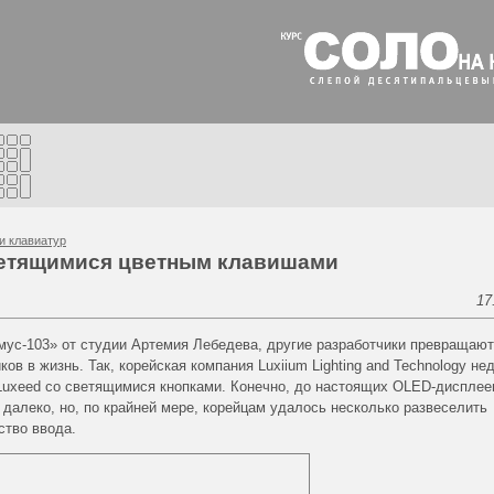
и клавиатур
ветящимися цветным клавишами
17
мус-103» от cтудии Артемия Лебедева, другие разработчики превращают
ов в жизнь. Так, корейская компания Luxiium Lighting and Technology не
Luxeed со светящимися кнопками. Конечно, до настоящих OLED-дисплее
далеко, но, по крайней мере, корейцам удалось несколько развеселить
ство ввода.