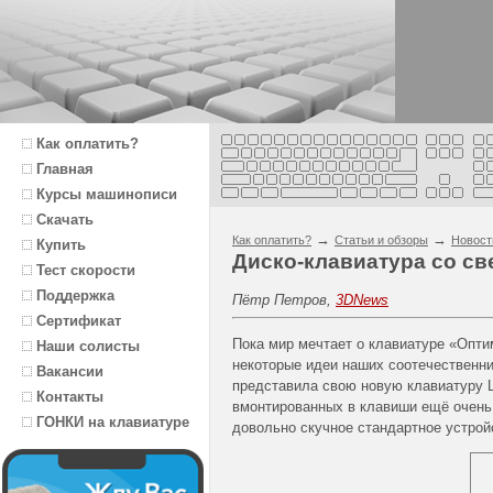
Как оплатить?
Главная
Курсы машинописи
Скачать
→
→
Как оплатить?
Статьи и обзоры
Новост
Купить
Диско-клавиатура со с
Тест скорости
Поддержка
Пётр Петров,
3DNews
Сертификат
Пока мир мечтает о клавиатуре «Опти
Наши солисты
некоторые идеи наших соотечественник
Вакансии
представила свою новую клавиатуру 
Контакты
вмонтированных в клавиши ещё очень 
ГОНКИ на клавиатуре
довольно скучное стандартное устрой