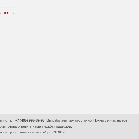
далее →
м по тел.
+7 (495) 995-82-95
. Мы работаем круглосуточно. Прямо сейчас на все
сы готова ответить наша служба поддержки:
очная трансляция из офиса «ЭргоСОЛО»