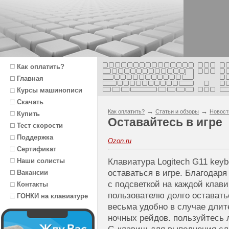
Как оплатить?
Главная
Курсы машинописи
Скачать
→
→
Как оплатить?
Статьи и обзоры
Новост
Купить
Оставайтесь в игре
Тест скорости
Поддержка
Ozon.ru
Сертификат
Наши солисты
Клавиатура Logitech G11 key
оставаться в игре. Благодар
Вакансии
с подсветкой на каждой клав
Контакты
пользователю долго оставать
ГОНКИ на клавиатуре
весьма удобно в случае дли
ночных рейдов. пользуйтесь