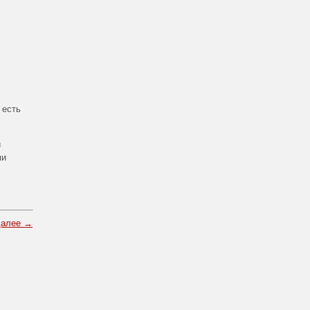
 есть
и
ми
далее →