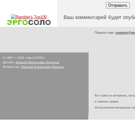
Ваш комментарий будет опуб
Пишите нам:
support@er
© 1997—
2026
«ЭргоСОЛО»
Дизайн:
Алексей Викторович Андреев
Вебмастер:
Евгений Алексеевич Никитин
Все права на материалы, наход
и смежных правах.
Использование материалов с