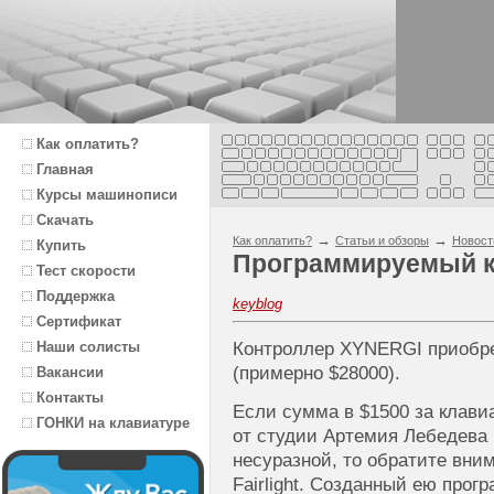
Как оплатить?
Главная
Курсы машинописи
Скачать
→
→
Как оплатить?
Статьи и обзоры
Новост
Купить
Программируемый к
Тест скорости
Поддержка
keyblog
Сертификат
Наши солисты
Контроллер XYNERGI приобре
(примерно $28000).
Вакансии
Контакты
Если сумма в $1500 за клави
ГОНКИ на клавиатуре
от студии Артемия Лебедева 
несуразной, то обратите вни
Fairlight. Созданный ею про