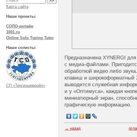
Карта сайта
Наши проекты:
СОЛО-онлайн
1001.ru
Online Solo Typing Tutor
Наши солисты:
Предназначена XYNERGI для 
с медиа-файлами. Пригодитс
обработкой видео либо звука.
клавиш и широкоформатный
выводится служебная информ
СП «Тенгизшевройл»
и у «Оптимуса», каждая кноп
миниатюрный экран, способ
графическую информацию.
← назад
огл