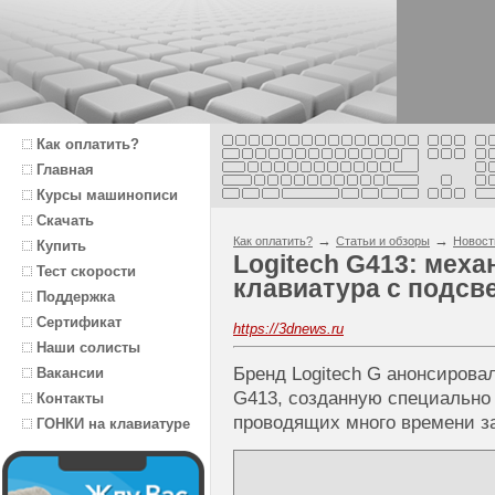
Как оплатить?
Главная
Курсы машинописи
Скачать
→
→
Как оплатить?
Статьи и обзоры
Новост
Купить
Logitech G413: меха
Тест скорости
клавиатура с подсв
Поддержка
Сертификат
https://3dnews.ru
Наши солисты
Бренд Logitech G анонсирова
Вакансии
G413, созданную специально 
Контакты
проводящих много времени з
ГОНКИ на клавиатуре