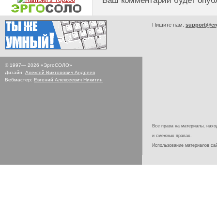
Ваш комментарий будет опуб
Пишите нам:
support@er
© 1997—
2026
«ЭргоСОЛО»
Дизайн:
Алексей Викторович Андреев
Вебмастер:
Евгений Алексеевич Никитин
Все права на материалы, наход
и смежных правах.
Использование материалов с