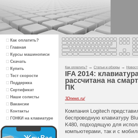
Как оплатить?
Главная
Курсы машинописи
Скачать
→
→
Как оплатить?
Статьи и обзоры
Новост
Купить
IFA 2014: клавиатур
Тест скорости
рассчитана на смар
Поддержка
ПК
Сертификат
Наши солисты
3Dnews.ru/
Вакансии
Компания Logitech представ
Контакты
беспроводную клавиатуру Blue
ГОНКИ на клавиатуре
K480, подходящую для испол
компьютерами, так и с моби