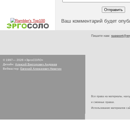
Ваш комментарий будет опуб
Пишите нам:
support@er
© 1997—
2026
«ЭргоСОЛО»
Дизайн:
Алексей Викторович Андреев
Вебмастер:
Евгений Алексеевич Никитин
Все права на материалы, наход
и смежных правах.
Использование материалов с