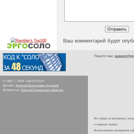
Ваш комментарий будет опуб
Пишите нам:
support@er
© 1997—
2026
«ЭргоСОЛО»
Дизайн:
Алексей Викторович Андреев
Вебмастер:
Евгений Алексеевич Никитин
Все права на материалы, наход
и смежных правах.
Использование материалов с