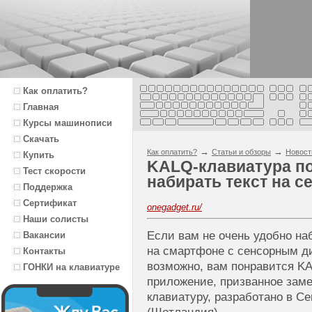
Как оплатить?
Главная
Курсы машинописи
Скачать
→
→
Как оплатить?
Статьи и обзоры
Новост
Купить
KALQ-клавиатура п
Тест скорости
набирать текст на 
Поддержка
Сертификат
onegadget.ru/
Наши солисты
Если вам не очень удобно н
Вакансии
на смартфоне с сенсорным ди
Контакты
возможно, вам понравится KA
ГОНКИ на клавиатуре
приложение, призванное за
клавиатуру, разработано в С