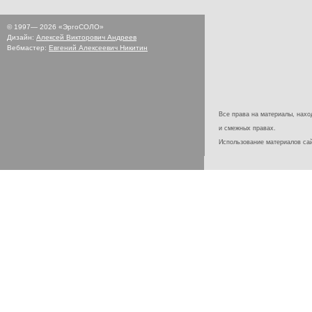
© 1997—
2026
«ЭргоСОЛО»
Дизайн:
Алексей Викторович Андреев
Вебмастер:
Евгений Алексеевич Никитин
Все права на материалы, наход
и смежных правах.
Использование материалов с