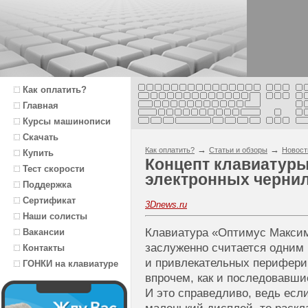
Как оплатить?
Главная
Курсы машинописи
Скачать
→
→
Как оплатить?
Статьи и обзоры
Новост
Купить
Концепт клавиатуры 
Тест скорости
электронных черни
Поддержка
Сертификат
3Dnews.ru
Наши солисты
Клавиатура «Оптимус Макси
Вакансии
заслуженно считается одним
Контакты
и привлекательных перифери
ГОНКИ на клавиатуре
впрочем, как и последовавши
И это справедливо, ведь есл