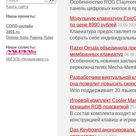
Особенностью ROG Claymore
Карта сайта
панель цифровых кнопок в п
Наши проекты:
Модульную клавиатуру EpicG
по цене 8990 рублей
20.09.201
СОЛО-онлайн
Клавиатура предоставляет 
1001.ru
собрать себе индивидуальны
Online Solo Typing Tutor
Наши солисты:
Razer Ornata объединила пр
мембранных клавиатур
06.09
МИЭЛЬ-Недвижимость
Особенность новинки заключ
переключателях Mecha-Mem
Разработчики виртуальной к
она позволит повысить скор
Wrio поддерживает 30 языко
Игровой комплект Cooler Mas
оснащён RGB-подсветкой
25.
В состав комплекта входят к
конструкцией клавиш и игро
Das Keyboard анонсировала