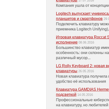
клавиатуры
17.07.2016
Компания ушла от концепции 
Logitech выпускает универса
планшетов и смартфонов
29.
Подключить клавиатуру можн
приемника Logitech Unifying),
Игровая клавиатура Roccat 
исполнение
08.06.2016
Большинство клавиатур име
особенность: они склонны н
различный мусор...
LG Rolly Keyboard 2: новая
клавиатуры
26.05.2016
Новая клавиатура получила 
удобство её использования
Клавиатура GAMDIAS Herme
подсветкой
14.05.2016
Профессиональные киберспо
на клавиатуру, но любителей