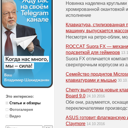
Новинка наделена круглыми
хромированной окантовкой 
исполнение
Клавиатура, стилизованная
машинку, выпускается массо
Несмотря на ретро-облик, мо
ROCCAT Suora FX — механич
подсветкой для геймеров
13.
Suora FX отличается компа
сверхпрочным корпусом из 
Семейство продуктов Microso
клавиатурами и мышью
30.10
Cherry выпустила новые кла
Board 9.0
24.10.2016
Это интересно:
Обе они, разумеется, оснащ
Статьи и обзоры
переключателями производс
Фотогалерея
Видео
ASUS готовит флагманскую 
Claymore
14.10.2016