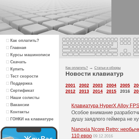
Как оплатить?
Главная
Курсы машинописи
Скачать
→
Как оплатить?
Статьи и обзоры
Купить
Новости клавиатур
Тест скорости
Поддержка
2001
2002
2003
2004
2005
20
Сертификат
2012
2013
2014
2015
2016
20
Наши солисты
Вакансии
Клавиатура HyperX Alloy FP
Контакты
Особое внимание разработч
душу заядлого геймера не х
ГОНКИ на клавиатуре
Nanoxia Ncore Retro: необыч
110 евро
09.12.2016