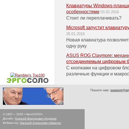
Клавиатуры Windows-планшет
особенностями
03.02.2016
Стоит ли переплачивать?
Microsoft запустит клавиатур
26.01.2016
Новая клавиатура позволяет 
одну руку
ASUS ROG Claymore: механи
отсоединяемым цифровым б
С кнопками на цифровом бл
различные функции и макро
Пишите нам:
support@er
© 1997—
2026
«ЭргоСОЛО»
Дизайн:
Алексей Викторович Андреев
Вебмастер:
Евгений Алексеевич Никитин