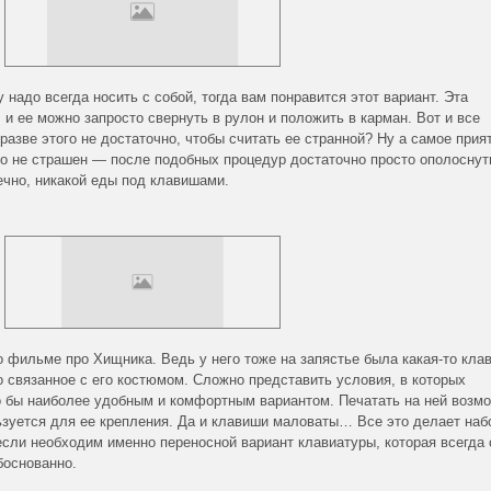
 надо всегда носить с собой, тогда вам понравится этот вариант. Эта
 и ее можно запросто свернуть в рулон и положить в карман. Вот и все
 разве этого не достаточно, чтобы считать ее странной? Ну а самое прия
но не страшен — после подобных процедур достаточно просто ополоснут
нечно, никакой еды под клавишами.
о фильме про Хищника. Ведь у него тоже на запястье была
какая-то
клав
о
связанное с его костюмом. Сложно представить условия, в которых
о бы наиболее удобным и комфортным вариантом. Печатать на ней возм
ьзуется для ее крепления. Да и клавиши маловаты… Все это делает наб
если необходим именно переносной вариант клавиатуры, которая всегда 
боснованно.