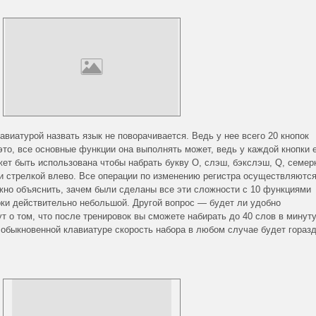
виатурой назвать язык не поворачивается. Ведь у нее всего 20 кнопок
это, все основные функции она выполнять может, ведь у каждой кнопки 
жет быть использована чтобы набрать букву O, слэш, бэкслэш, Q, семерк
t и стрелкой влево. Все операции по изменению регистра осуществляютс
жно объяснить, зачем были сделаны все эти сложности с 10 функциями
урки действительно небольшой. Другой вопрос — будет ли удобно
т о том, что после тренировок вы сможете набирать до 40 слов в мину
а обыкновенной клавиатуре скорость набора в любом случае будет гораз