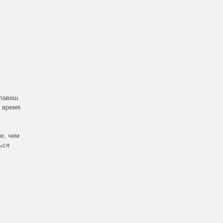
клавиш
о время
е, чем
ься