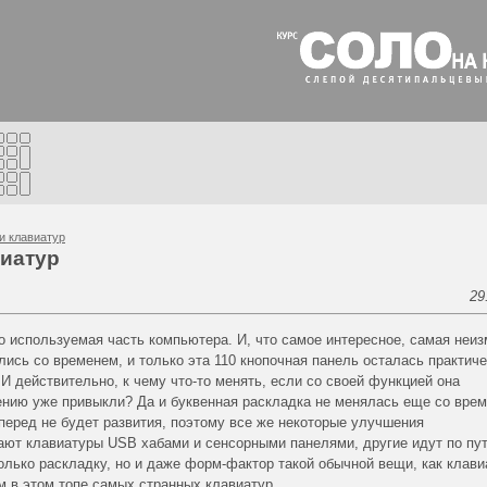
и клавиатур
виатур
29
о используемая часть компьютера. И, что самое интересное, самая неиз
ись со временем, и только эта 110 кнопочная панель осталась практич
 И действительно, к чему
что-то
менять, если со своей функцией она
ению уже привыкли? Да и буквенная раскладка не менялась еще со вре
еред не будет развития, поэтому все же некоторые улучшения
ают клавиатуры USB хабами и сенсорными панелями, другие идут по пу
олько раскладку, но и даже форм-фактор такой обычной вещи, как клави
м в этом топе самых странных клавиатур.