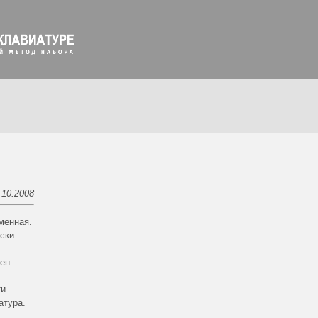
.10.2008
менная.
ески
мен
ти
атура.