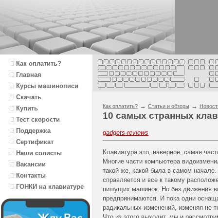
Как оплатить?
Главная
Курсы машинописи
Скачать
→
→
Как оплатить?
Статьи и обзоры
Новост
Купить
10 самых странных кла
Тест скорости
Поддержка
gadgets-reviews
Сертификат
Клавиатура это, наверное, самая част
Наши солисты
Многие части компьютера видоизменил
Вакансии
такой же, какой была в самом начале.
Контакты
справляется и все к такому располож
ГОНКИ на клавиатуре
пишущих машинок. Но без движения вп
предпринимаются. И пока одни оснащ
радикальных изменений, изменяя не т
Что из этого выходит, мы и рассмотри