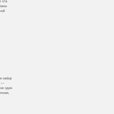
о эта
браны
ной
е набор
т —
 не один
ичная,