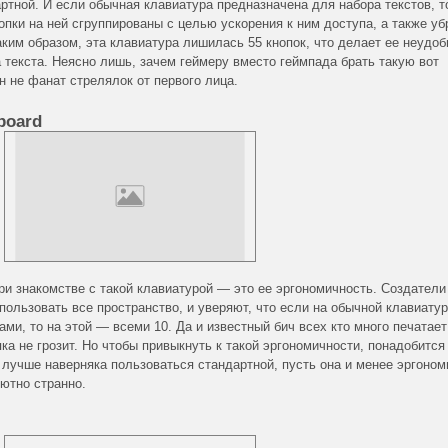
ртной. И если обычная клавиатура предназначена для набора текстов, т
опки на ней сгруппированы с целью ускорения к ним доступа, а также у
ким образом, эта клавиатура лишилась 55 кнопок, что делает ее неудоб
 текста. Неясно лишь, зачем геймеру вместо геймпада брать такую вот
н не фанат стрелялок от первого лица.
board
при знакомстве с такой клавиатурой — это ее эргономичность. Создатели
пользовать все пространство, и уверяют, что если на обычной клавиатур
ми, то на этой — всеми 10. Да и известный бич всех кто много печатае
а не грозит. Но чтобы привыкнуть к такой эргономичности, понадобится
 лучше наверняка пользоваться стандартной, пусть она и менее эргоном
лютно странно.