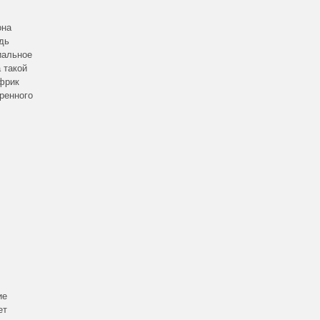
она
дь
иальное
 такой
 фрик
ренного
ие
ет