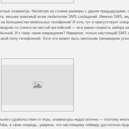
актных клавиатур. Несмотря на схожие размеры с двумя предыдущими, 
кста, весьма знакомый всем любителям SMS сообщений. Именно SMS, ве
к на большинстве мобильных телефонов! И хоть тут и присутствует спец
водчик со сленга на чистый английский — все равно скорость набора на
обычной. И к чему такие извращения? Наверное, только настоящий SMS
акой полу-телефонной. Хотя это может быть неплохим тренажером уско
льного удовольствия от игры, клавиатуры недостаточно — поэтому мног
hiba, в свою очередь, уверена, что настоящему геймеру достаточно буд