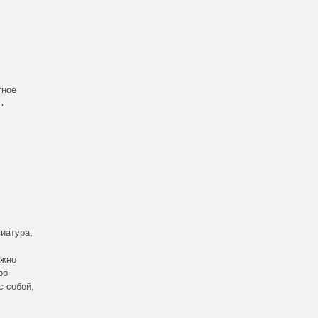
тное
ь
иатура,
ожно
ор
с собой,