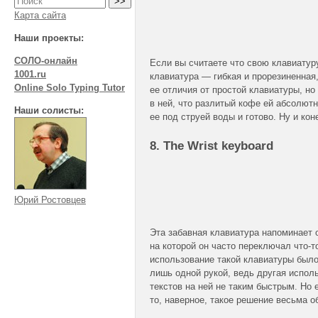
Карта сайта
Наши проекты:
СОЛО-онлайн
Если вы считаете что свою клавиатуру
1001.ru
клавиатура — гибкая и прорезиненная,
Online Solo Typing Tutor
ее отличия от простой клавиатуры, но
в ней, что разлитый кофе ей абсолют
Наши солисты:
ее под струей воды и готово. Ну и ко
8. The Wrist keyboard
Юрий Ростовцев
Эта забавная клавиатура напоминает 
на которой он часто переключал
что-т
использование такой клавиатуры был
лишь одной рукой, ведь другая испол
текстов на ней не таким быстрым. Но 
то, наверное, такое решение весьма о