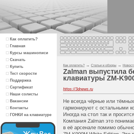
Как оплатить?
Главная
Курсы машинописи
Скачать
→
→
Как оплатить?
Статьи и обзоры
Новост
Купить
Zalman выпустила 
Тест скорости
клавиатуры ZM-K90
Поддержка
Сертификат
https://3dnews.ru
Наши солисты
Не всегда чёрные или тёмных
Вакансии
гармонируют с остальными к
Контакты
Иногда на стол так и проситс
ГОНКИ на клавиатуре
Компания Zalman это понимае
в её арсенале помимо обычн