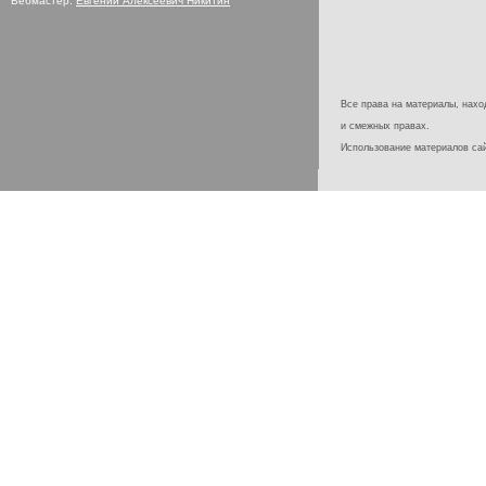
Вебмастер:
Евгений Алексеевич Никитин
Все права на материалы, наход
и смежных правах.
Использование материалов с