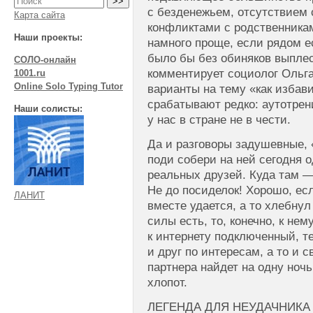
с безденежьем, отсутствием 
Карта сайта
конфликтами с родственника
Наши проекты:
намного проще, если рядом е
было бы без обиняков выплес
СОЛО-онлайн
комментирует социолог Ольг
1001.ru
Online Solo Typing Tutor
варианты на тему «как избав
срабатывают редко: аутотрен
Наши солисты:
у нас в стране не в чести.
Да и разговоры задушевные, 
поди собери на ней сегодня 
реальных друзей. Куда там —
Не до посиделок! Хорошо, ес
ЛАНИТ
вместе удается, а то хлебнул
силы есть, то, конечно, к не
к интернету подключенный, те
и друг по интересам, а то и 
партнера найдет на одну ноч
хлопот.
ЛЕГЕНДА ДЛЯ НЕУДАЧНИКА