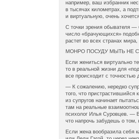
например, ваш избранник нес
в тысячах километрах, а подт
и виртуальную, очень хочетс
С точки зрения обывателя — б
число «брачующихся» подоб
растет во всех странах мира,
МОНРО ПОСУДУ МЫТЬ НЕ С
Если жениться виртуально те
то в реальной жизни для «по
все происходит с точностью д
— К сожалению, нередко супр
того, что пристрастившийся
из супругов начинает пытать
там на реальные взаимоотно
психолог Илья Суровцев. — В
что напрочь забудешь о том, 
Если жена вообразила себя 
или Леди Гагой, то через нек