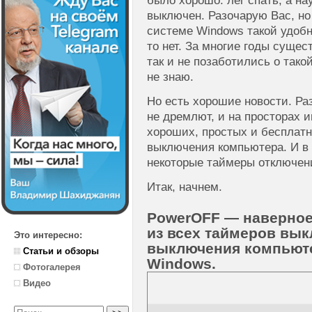
было хорошо: лег спать, а н
выключен. Разочарую Вас, но
системе Windows такой удобн
то нет. За многие годы суще
так и не позаботились о тако
не знаю.
Но есть хорошие новости. Ра
не дремлют, и на просторах 
хороших, простых и бесплат
выключения компьютера. И в
некоторые таймеры отключен
Итак, начнем.
PowerOFF — наверное
из всех таймеров вык
Это интересно:
выключения компьюте
Статьи и обзоры
Windows.
Фотогалерея
Видео