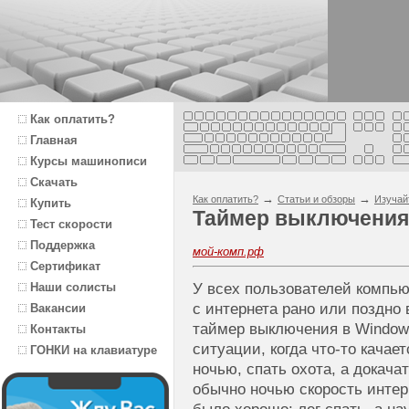
Как оплатить?
Главная
Курсы машинописи
Скачать
→
→
Как оплатить?
Статьи и обзоры
Изучай
Купить
Таймер выключения
Тест скорости
Поддержка
мой-комп.рф
Сертификат
Наши солисты
У всех пользователей компью
с интернета рано или поздно 
Вакансии
таймер выключения в Window
Контакты
ситуации, когда что-то качает
ГОНКИ на клавиатуре
ночью, спать охота, а докача
обычно ночью скорость интер