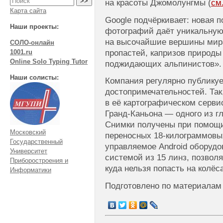
на красоты Джомолунгмы (
см
Карта сайта
Google подчёркивает: новая 
Наши проекты:
фотографий даёт уникальную
на высочайшие вершины мира
СОЛО-онлайн
пропастей, капризов природы
1001.ru
Online Solo Typing Tutor
поджидающих альпинистов».
Наши солисты:
Компания регулярно публику
достопримечательностей. Так
в её картографическом серв
Гранд-Каньона — одного из г
Снимки получены при помощи
Московский
переносных
18-килограммовы
Государственный
управляемое Android оборудо
Университет
системой из 15 линз, позвол
Приборостроения и
куда нельзя попасть на колёс
Информатики
Подготовлено по материалам 