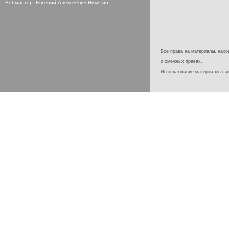
Вебмастер:
Евгений Алексеевич Никитин
Все права на материалы, наход
и смежных правах.
Использование материалов с