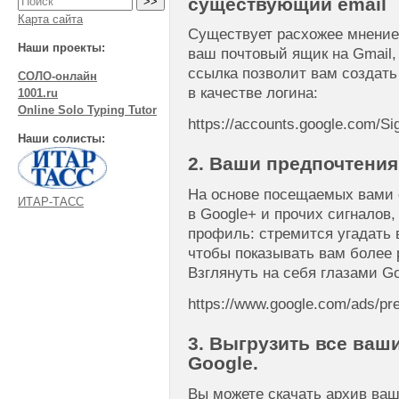
существующий email
Карта сайта
Существует расхожее мнение,
Наши проекты:
ваш почтовый ящик на Gmail, 
ссылка позволит вам создать
СОЛО-онлайн
в качестве логина:
1001.ru
Online Solo Typing Tutor
https://accounts.google.com/S
Наши солисты:
2. Ваши предпочтения
На основе посещаемых вами 
ИТАР-ТАСС
в Google+ и прочих сигналов,
профиль: стремится угадать в
чтобы показывать вам более 
Взглянуть на себя глазами G
https://www.google.com/ads/pr
3. Выгрузить все ваш
Google.
Вы можете скачать архив ваш