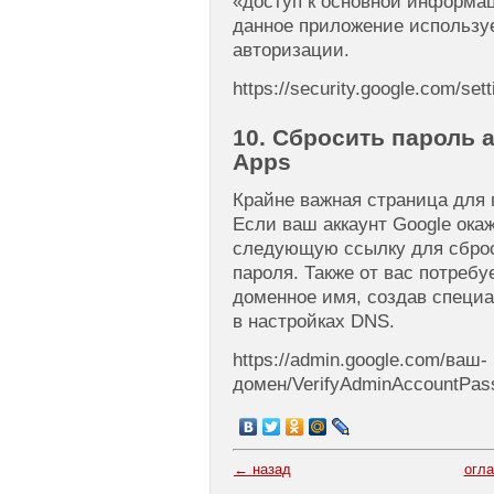
«доступ к основной информац
данное приложение используе
авторизации.
https://security.google.com/set
10. Сбросить пароль 
Apps
Крайне важная страница для 
Если ваш аккаунт Google ока
следующую ссылку для сброс
пароля. Также от вас потреб
доменное имя, создав спец
в настройках DNS.
https://admin.google.com/ваш-
домен/VerifyAdminAccountPas
← назад
огл