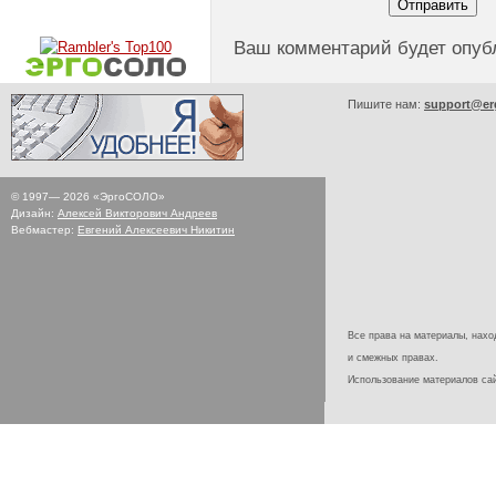
Ваш комментарий будет опуб
Пишите нам:
support@er
© 1997—
2026
«ЭргоСОЛО»
Дизайн:
Алексей Викторович Андреев
Вебмастер:
Евгений Алексеевич Никитин
Все права на материалы, наход
и смежных правах.
Использование материалов с