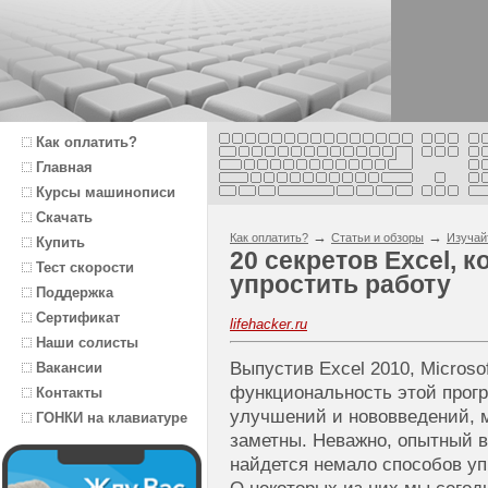
Как оплатить?
Главная
Курсы машинописи
Скачать
→
→
Как оплатить?
Статьи и обзоры
Изучай
Купить
20 секретов Excel, 
Тест скорости
упростить работу
Поддержка
Сертификат
lifehacker.ru
Наши солисты
Выпустив Excel 2010, Microso
Вакансии
функциональность этой прог
Контакты
улучшений и нововведений, м
ГОНКИ на клавиатуре
заметны. Неважно, опытный в
найдется немало способов упр