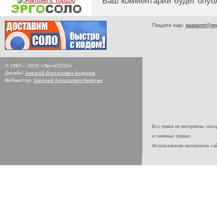
Ваш комментарий будет опуб
Пишите нам:
support@er
© 1997—
2026
«ЭргоСОЛО»
Дизайн:
Алексей Викторович Андреев
Вебмастер:
Евгений Алексеевич Никитин
Все права на материалы, наход
и смежных правах.
Использование материалов с