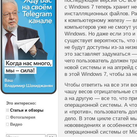
последующей версии ОС все 
с Windows 7 теперь хранит не
инсталляционных файлов. Ра
к компьютерному железу — в
компьютеров уже не смогут 
Windows. Но даже если это и
существует вероятность, что
не будут доступны из-за низ
это заставляет задуматься — 
чего пользователь должен тра
новой системы и на апгрейд с
в этой Windows 7, чтобы за н
Чтобы ответить на все эти в
чашу весов отрицательные ст
а на другую — все то, что пр
Это интересно:
операционной системы. А что
Статьи и обзоры
и «против», пользователь дол
Фотогалерея
дело. В этом цикле статей м
Видео
нововведениях и особенност
операционной системы от Micr