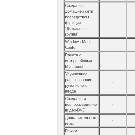
Cоздание
домашней сети
посредством
-
функции
"Домашняя
группа"
Windows Media
-
Center
Работа с
интерфейсами
-
Multi-touch
Улучшенное
распознавание
-
рукописного
ввода
Создание и
воспроизведение
-
видео-DVD
Дополнительные
-
игры
Режим