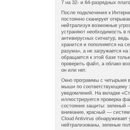
7 на 32- и
64-разрядных
платф
После подключения к Интернет
постоянно сканирует открыв
нейтрализуя возможные угро
устраняют необходимость в 
антивирусных сигнатур, ведь
хранится и пополняется на с
разума», а не загружается на
обращается к этой базе толь
проверить файл, а облако во
он или нет.
Окно программы с четырьмя 
мыши по соответствующему з
уведомлений. На вкладке «С
иллюстрируется проверка фа
состояние защиты: зеленый 
внимание, красный — система
Cloud Antivirus обнаруживает
нейтрализованы, зеленые пол