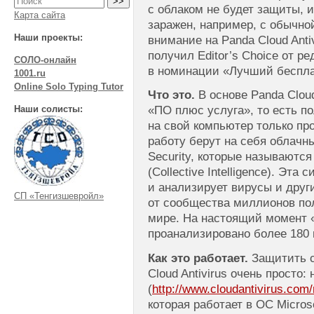
с облаком не будет защиты, 
Карта сайта
заражен, например, с обычно
Наши проекты:
внимание на Panda Cloud Anti
получил Editor’s Choice от 
СОЛО-онлайн
в номинации «Лучший беспла
1001.ru
Online Solo Typing Tutor
Что это.
В основе Panda Cloud
Наши солисты:
«ПО плюс услуга», то есть п
на свой компьютер только пр
работу берут на себя облачн
Security, которые называютс
(Collective Intelligence). Эта
и анализирует вирусы и друг
СП «Тенгизшевройл»
от сообщества миллионов по
мире. На настоящий момент
проанализировано более 180
Как это работает.
Защитить с
Cloud Antivirus очень просто:
(
http://www.cloudantivirus.com/
которая работает в ОС Micros