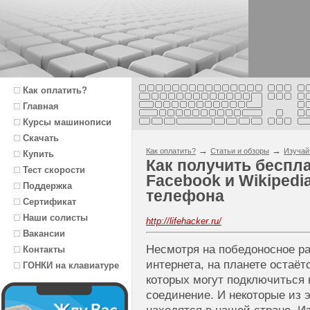
Как оплатить?
Главная
Курсы машинописи
Скачать
→
→
Как оплатить?
Статьи и обзоры
Изучай
Купить
Как получить беспл
Тест скорости
Facebook и Wikipedi
Поддержка
телефона
Сертификат
Наши солисты
http://lifehacker.ru/
Вакансии
Несмотря на победоносное ра
Контакты
интернета, на планете остаёт
ГОНКИ на клавиатуре
которых могут подключиться 
соединение. И некоторые из э