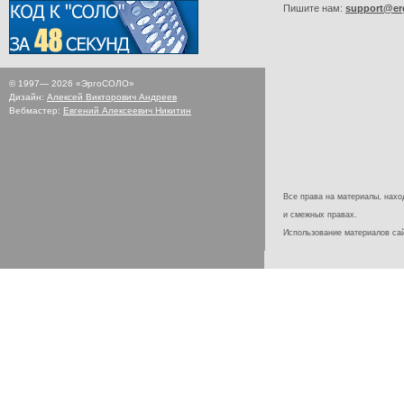
Пишите нам:
support@er
© 1997—
2026
«ЭргоСОЛО»
Дизайн:
Алексей Викторович Андреев
Вебмастер:
Евгений Алексеевич Никитин
Все права на материалы, наход
и смежных правах.
Использование материалов с