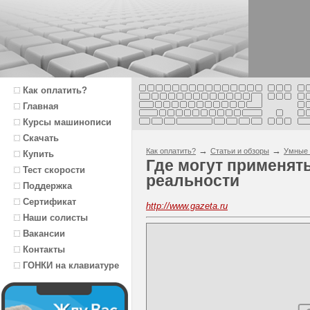
Как оплатить?
Главная
Курсы машинописи
Скачать
→
→
Как оплатить?
Статьи и обзоры
Умные 
Купить
Где могут применят
Тест скорости
реальности
Поддержка
Сертификат
http://www.gazeta.ru
Наши солисты
Вакансии
Контакты
ГОНКИ на клавиатуре