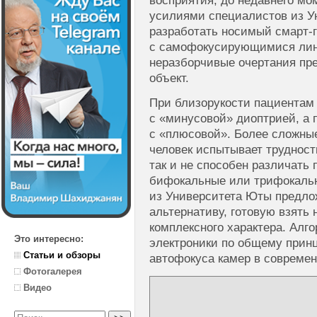
восприятия, до недавнего мо
усилиями специалистов из У
разработать носимый смарт-
с самофокусирующимися лин
неразборчивые очертания пр
объект.
При близорукости пациентам
с «минусовой» диоптрией, а 
с «плюсовой». Более сложные
человек испытывает трудности
так и не способен различать
бифокальные или трифокаль
из Университета Юты предл
альтернативу, готовую взять
комплексного характера. Алг
Это интересно:
электроники по общему принц
Статьи и обзоры
автофокуса камер в совреме
Фотогалерея
Видео