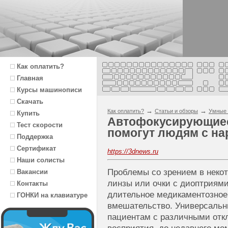
Как оплатить?
Главная
Курсы машинописи
Скачать
→
→
Как оплатить?
Статьи и обзоры
Умные 
Купить
Автофокусирующиес
Тест скорости
помогут людям с на
Поддержка
Сертификат
https://3dnews.ru
Наши солисты
Проблемы со зрением в неко
Вакансии
линзы или очки с диоптриями
Контакты
длительное медикаментозное
ГОНКИ на клавиатуре
вмешательство. Универсальн
пациентам с различными отк