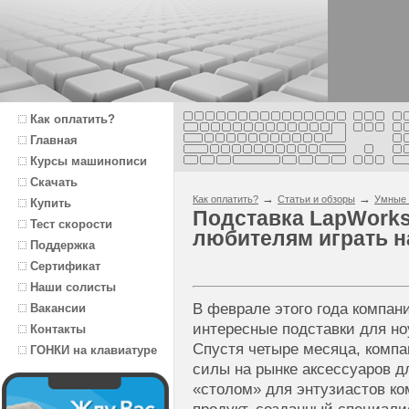
Как оплатить?
Главная
Курсы машинописи
Скачать
→
→
Как оплатить?
Статьи и обзоры
Умные 
Купить
Подставка LapWork
Тест скорости
любителям играть на
Поддержка
Сертификат
Наши солисты
В феврале этого года компан
Вакансии
интересные подставки для но
Контакты
Спустя четыре месяца, комп
ГОНКИ на клавиатуре
силы на рынке аксессуаров д
«столом» для энтузиастов к