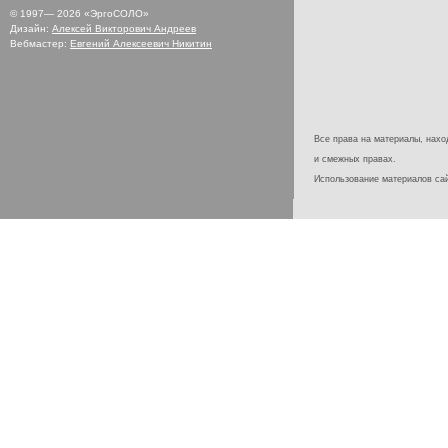
© 1997—
2026
«ЭргоСОЛО»
Дизайн:
Алексей Викторович Андреев
Вебмастер:
Евгений Алексеевич Никитин
Все права на материалы, наход
и смежных правах.
Использование материалов с