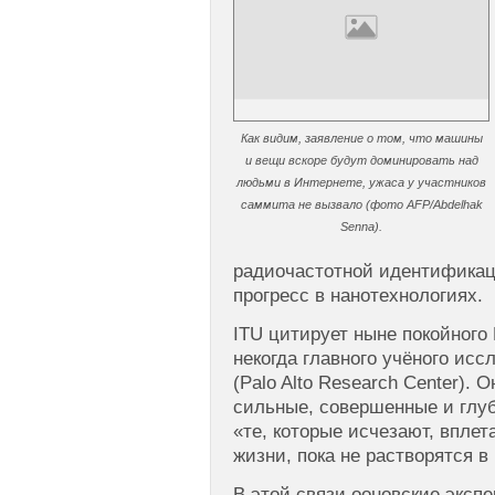
Как видим, заявление о том, что машины
и вещи вскоре будут доминировать над
людьми в Интернете, ужаса у участников
саммита не вызвало (фото AFP/Abdelhak
Senna).
радиочастотной идентифика
прогресс в нанотехнологиях.
ITU цитирует ныне покойного 
некогда главного учёного исс
(Palo Alto Research Center).
сильные, совершенные и глу
«те, которые исчезают, вплет
жизни, пока не растворятся в
В этой связи ооновские экспе