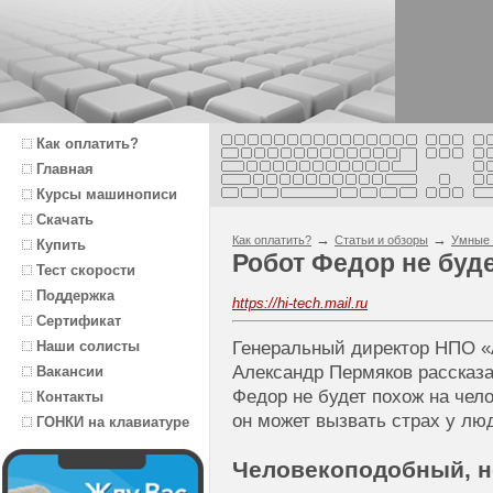
Как оплатить?
Главная
Курсы машинописи
Скачать
→
→
Как оплатить?
Статьи и обзоры
Умные 
Купить
Робот Федор не буде
Тест скорости
Поддержка
https://hi-tech.mail.ru
Сертификат
Наши солисты
Генеральный директор НПО «
Александр Пермяков рассказа
Вакансии
Федор не будет похож на чел
Контакты
он может вызвать страх у лю
ГОНКИ на клавиатуре
Человекоподобный, н