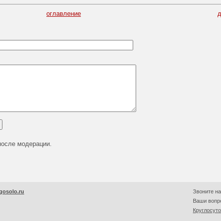
оглавление
после модерации.
gosolo.ru
Звоните на
Ваши вопро
Круглосут