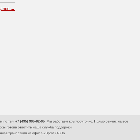
далее →
м по тел.
+7 (495) 995-82-95
. Мы работаем круглосуточно. Прямо сейчас на все
сы готова ответить наша служба поддержки:
очная трансляция из офиса «ЭргоСОЛО»