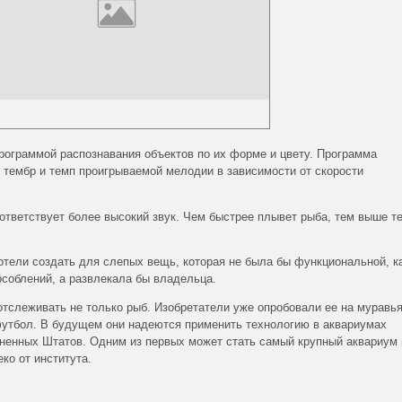
программой распознавания объектов по их форме и цвету. Программа
тембр и темп проигрываемой мелодии в зависимости от скорости
оответствует более высокий звук. Чем быстрее плывет рыба, тем выше т
отели создать для слепых вещь, которая не была бы функциональной, к
соблений, а развлекала бы владельца.
отслеживать не только рыб. Изобретатели уже опробовали ее на муравья
футбол. В будущем они надеются применить технологию в аквариумах
иненных Штатов. Одним из первых может стать самый крупный аквариум 
ко от института.