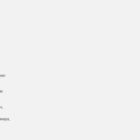
емп
ак
х,
мира,