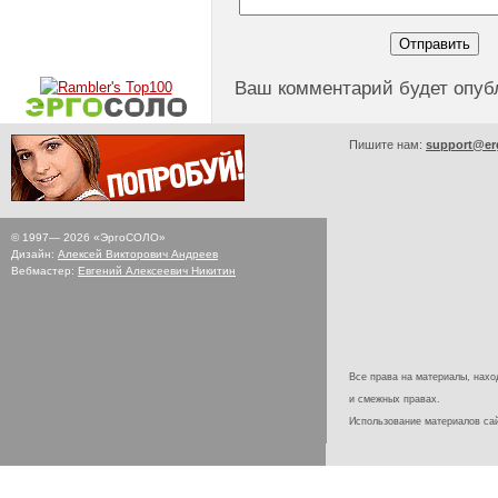
Ваш комментарий будет опуб
Пишите нам:
support@er
© 1997—
2026
«ЭргоСОЛО»
Дизайн:
Алексей Викторович Андреев
Вебмастер:
Евгений Алексеевич Никитин
Все права на материалы, наход
и смежных правах.
Использование материалов с