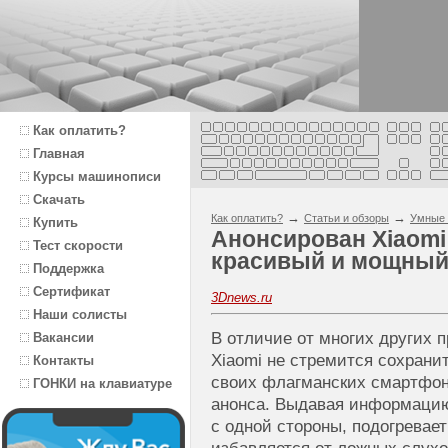
Как оплатить?
Главная
Курсы машинописи
Скачать
→
→
Как оплатить?
Статьи и обзоры
Умные 
Купить
Анонсирован Xiaomi
Тест скорости
красивый и мощный
Поддержка
Сертификат
3Dnews.ru
Наши солисты
В отличие от многих других 
Вакансии
Xiaomi не стремится сохранит
Контакты
своих флагманских смартфон
ГОНКИ на клавиатуре
анонса. Выдавая информацию
с одной стороны, подогревает 