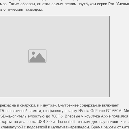
ммов. Таким образом, он стал самым легким ноутбуком серии Pro. Умень
ав оптическим приводом.
прекрасна и снаружи, и изнутри». Внутреннее содержание включает
 ГБ оперативной памяти, графическую карту NVidia GeForce GT 650M. М
SSD-накопитель емкостью до 768 Гб. Впервые у ноубтука Apple появился
-карты, по два порта USB 3.0 и Thunderbolt, разъем для наушников. Как 
клавиатурой с подсветкой и мультитач-трекпадом. Время работы от ба