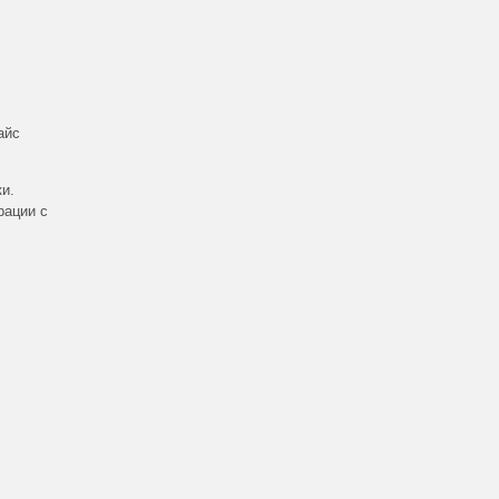
айс
и.
рации с