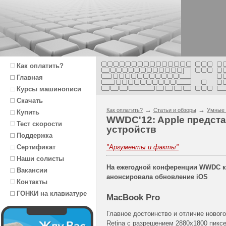
Как оплатить?
Главная
Курсы машинописи
Скачать
→
→
Как оплатить?
Статьи и обзоры
Умные 
Купить
WWDC'12: Apple предста
Тест скорости
устройств
Поддержка
"Аргументы и факты"
Сертификат
Наши солисты
На ежегодной конференции WWDC ко
Вакансии
анонсировала обновление iOS
Контакты
ГОНКИ на клавиатуре
MacBook Pro
Главное достоинство и отличие ново
Retina с разрешением 2880x1800 пиксе