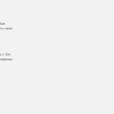
обые
ть» окно
с Siri,
ехмерные