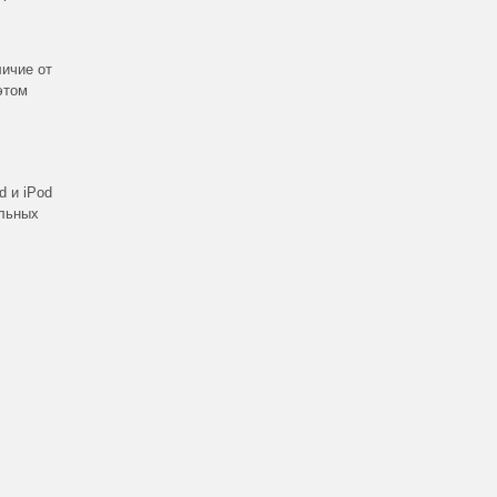
личие от
этом
 и iPod
ельных