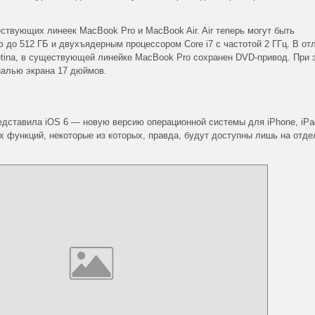
ствующих линеек MacBook Pro и MacBook Air. Air теперь могут быть
до 512 ГБ и двухъядерным процессором Core i7 с частотой 2 ГГц. В от
tina, в существующей линейке MacBook Pro сохранен DVD-привод. При 
налью экрана 17 дюймов.
ставила iOS 6 — новую версию операционной системы для iPhone, iPad
ых функций, некоторые из которых, правда, будут доступны лишь на отд