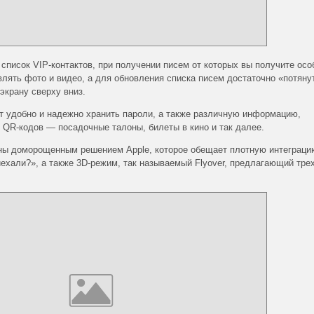
 список VIP-контактов, при получении писем от которых вы получите ос
лять фото и видео, а для обновления списка писем достаточно «потяну
экрану сверху вниз.
т удобно и надежно хранить пароли, а также различную информацию,
 QR-кодов — посадочные талоны, билеты в кино и так далее.
ны доморощенным решением Apple, которое обещает плотную интеграцию 
ехали?», а также 3D-режим, так называемый Flyover, предлагающий тр