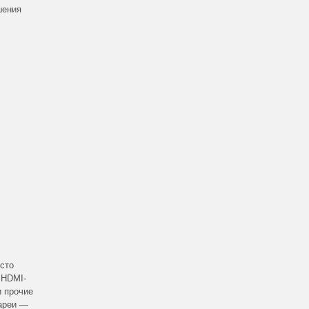
шения
есто
 HDMI-
и прочие
тареи —