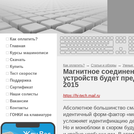
Как оплатить?
Главная
Курсы машинописи
Скачать
→
→
Как оплатить?
Статьи и обзоры
Умные 
Купить
Магнитное соедине
Тест скорости
устройств будет пр
Поддержка
2015
Сертификат
Наши солисты
https://hi-tech.mail.ru
Вакансии
Абсолютное большинство см
Контакты
идентичный форм-фактор «мо
ГОНКИ на клавиатуре
усложняет идентификацию де
Но и моноблоки в скором бу