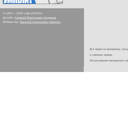
© 1997—
2026
«ЭргоСОЛО»
Дизайн:
Алексей Викторович Андреев
Вебмастер:
Евгений Алексеевич Никитин
Все права на материалы, наход
и смежных правах.
Использование материалов с