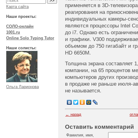
применяется в 3D-телевизор
Карта сайта
реагирования на прикосновен
Наши проекты:
индивидуальных камеры-сенс
являются процессоры Intel Co
СОЛО-онлайн
до i7. Однако есть ограничен
1001.ru
Online Solo Typing Tutor
и графики. V300 поддержива
объемом до 750 гигабайт и г
Наши солисты:
HD 6650M.
Толщина экрана составляет 1
компании, на 65 процентов м
компьютеров других производ
в продаже не раньше июля-авг
Ольга Ларионова
не называется.
← назад
огл
Оставить комментарий
Фамилия, имя,