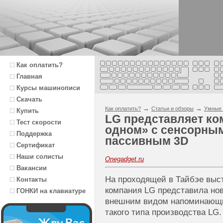
Как оплатить?
Главная
Курсы машинописи
Скачать
→
→
Как оплатить?
Статьи и обзоры
Умные 
Купить
LG представляет ко
Тест скорости
одном» с сенсорным
Поддержка
пассивным 3D
Сертификат
Наши солисты
Onegadget.ru
Вакансии
На проходящей в Тайбэе выс
Контакты
компания LG представила но
ГОНКИ на клавиатуре
внешним видом напоминающи
такого типа производства LG.