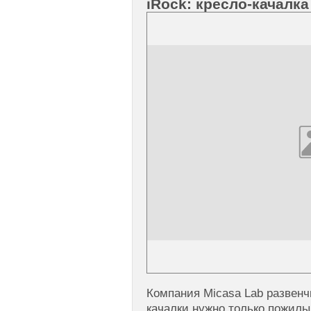
iRock: кресло-качалка
Компания Micasa Lab развенч
качалки нужно только пожилы