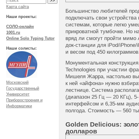
Карта сайта
Большинство любителей прод
Наши проекты:
подключать свои устройства 
системам, которые легко уме
СОЛО-онлайн
прикроватной тумбочке. Но н
1001.ru
вряд ли смогут пройти мимо 
Online Solo Typing Tutor
док-станции для iPod/iPhone/
Наши солисты:
и весом под 450 килограммов
Монументальная конструкция,
Technologies при участии фр
Мишеля Жарра, настолько вы
Московский
к ней «айфона» нужно взбира
Государственный
лестнице. Система располаг
Университет
(диапазон 25 Гц — 20 КГц), 
Приборостроения и
интерфейсом и 6,35-мм ауди
Информатики
полгода. Стоимость — 560 ты
Golden Delicious: золо
долларов