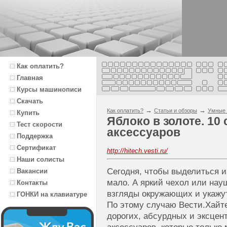
Как оплатить?
Главная
Курсы машинописи
Скачать
→
→
Как оплатить?
Статьи и обзоры
Умные 
Купить
Яблоко в золоте. 10 
Тест скорости
аксессуаров
Поддержка
Сертификат
http://hitech.vesti.ru/
Наши солисты
Сегодня, чтобы выделиться и
Вакансии
мало. А яркий чехол или нау
Контакты
взгляды окружающих и укажут
ГОНКИ на клавиатуре
По этому случаю Вести.Хайт
дорогих, абсурдных и эксце