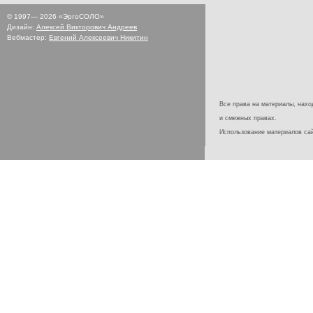
© 1997—
2026
«ЭргоСОЛО»
Дизайн:
Алексей Викторович Андреев
Вебмастер:
Евгений Алексеевич Никитин
Все права на материалы, наход
и смежных правах.
Использование материалов с