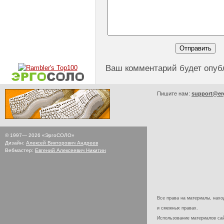
Ваш комментарий будет опуб
Пишите нам:
support@er
© 1997—
2026
«ЭргоСОЛО»
Дизайн:
Алексей Викторович Андреев
Вебмастер:
Евгений Алексеевич Никитин
Все права на материалы, наход
и смежных правах.
Использование материалов с