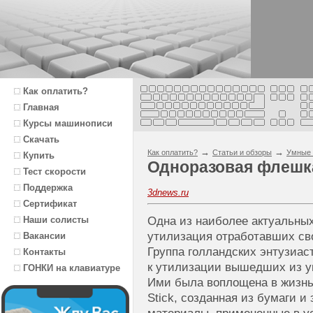
Как оплатить?
Главная
Курсы машинописи
Скачать
→
→
Как оплатить?
Статьи и обзоры
Умные 
Купить
Одноразовая флешка
Тест скорости
Поддержка
3dnews.ru
Сертификат
Наши солисты
Одна из наиболее актуальны
утилизация отработавших сво
Вакансии
Группа голландских энтузиас
Контакты
к утилизации вышедших из у
ГОНКИ на клавиатуре
Ими была воплощена в жизн
Stick, созданная из бумаги и