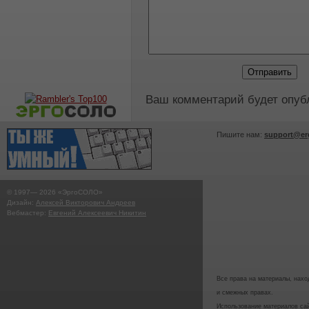
Ваш комментарий будет опуб
Пишите нам:
support@er
© 1997—
2026
«ЭргоСОЛО»
Дизайн:
Алексей Викторович Андреев
Вебмастер:
Евгений Алексеевич Никитин
Все права на материалы, наход
и смежных правах.
Использование материалов с