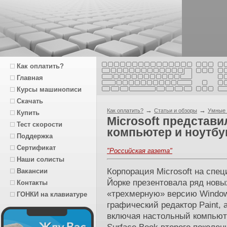
Как оплатить?
Главная
Курсы машинописи
Скачать
→
→
Как оплатить?
Статьи и обзоры
Умные 
Купить
Microsoft представ
Тест скорости
компьютер и ноутбу
Поддержка
Сертификат
"Российская газета"
Наши солисты
Корпорация Microsoft на спе
Вакансии
Йорке презентовала ряд новы
Контакты
«трехмерную» версию Window
ГОНКИ на клавиатуре
графический редактор Paint, 
включая настольный компьюте