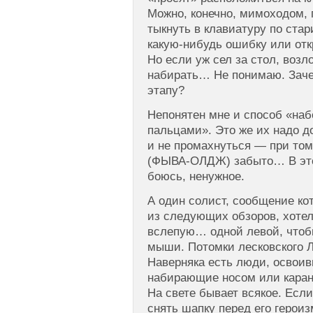
Можно, конечно, мимоходом,
тыкнуть в клавиатуру по ста
какую-нибудь ошибку или отк
Но если уж сел за стол, возл
набирать… Не понимаю. Заче
этапу?
Непонятен мне и способ «на
пальцами». Это же их надо д
и не промахнуться — при том
(ФЫВА-ОЛДЖ) забыто… В этом
боюсь, ненужное.
А один солист, сообщение ко
из следующих обзоров, хотел
вслепую… одной левой, чтоб
мыши. Потомки лесковского 
Наверняка есть люди, осво
набирающие носом или каран
На свете бывает всякое. Если
снять шапку перед его герои