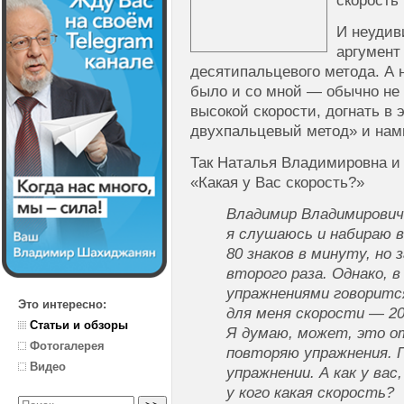
скорость
И неудив
аргумент
десятипальцевого метода. А
было и со мной — обычно не 
высокой скорости, догнать в
двухпальцевый метод» и намн
Так Наталья Владимировна и
«Какая у Вас скорость?»
Владимир Владимирович
я слушаюсь и набираю в
80 знаков в минуту, но 
второго раза. Однако, 
упражнениями говоритс
Это интересно:
для меня скорости — 200
Статьи и обзоры
Я думаю, может, это о
Фотогалерея
повторяю упражнения. П
Видео
упражнении. А как у ва
у кого какая скорость?