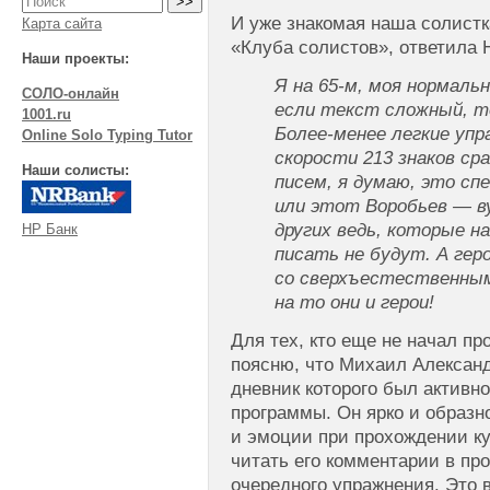
И уже знакомая наша солистк
Карта сайта
«Клуба солистов», ответила
Наши проекты:
Я на 65-м, моя нормальн
СОЛО-онлайн
если текст сложный, то
1001.ru
Более-менее легкие уп
Online Solo Typing Tutor
скорости 213 знаков ср
Наши солисты:
писем, я думаю, это сп
или этот Воробьев — ву
других ведь, которые на
НР Банк
писать не будут. А гер
со сверхъестественны
на то они и герои!
Для тех, кто еще не начал п
поясню, что Михаил Александ
дневник которого был активно
программы. Он ярко и образн
и эмоции при прохождении ку
читать его комментарии в пр
очередного упражнения. Это 