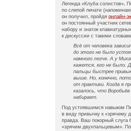
Легенда «Клуба солистов», П
по слепой печати (напоминаю,
он получил, пройдя
онлайн-э
он постоянный участник сете
набору и знаток клавиатурны
к дискуссии с такими словам
Всё от человека зависит
до этого не было усто
намного легче. А у Миха
кажется, его не было. 
пальцы быстрее привык
выше. Но, конечно, пот
от практики. Когда я пр
казалось, что Воробьёв
набирает.
Под устоявшимся навыком Пе
в виду привычку к «зрячему 
правда. Ваш покорный слуга 
«зрячим двухпальцевым». По