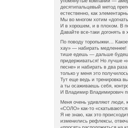
упомянутые компании — амер
десятипальцевый метод препо
естественно, как элементарн
Мы во многом хотим «догнать
И в хорошем, и в плохом. В 
Давайте все-таки догонять в
По поводу торопыжки… Какое 
хау» — набирать медленнее! 
тише едешь — дальше будешь.
придерживаться! Но лучше «н
песне» и набирать в два раза
только у меня это получилос
Тут еще ведь и тренировка в
а ты осаживаешь себя, конт
И Владимир Владимирович пи
Меня очень удивляют люди, 
«СОЛО» как-то «скатываются»
Я не знаю, как это происходи
изменились рефлексы, отвеч
«просят» расположиться на к