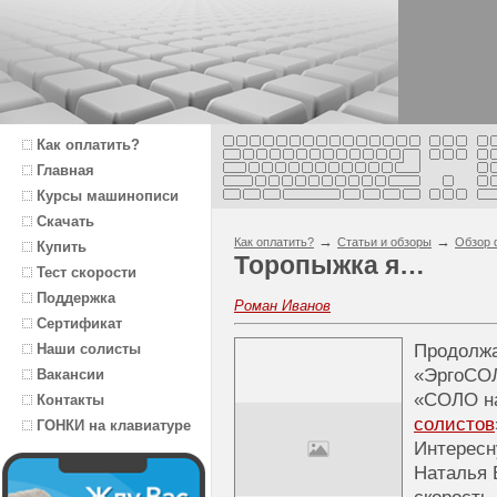
Как оплатить?
Главная
Курсы машинописи
Скачать
→
→
Как оплатить?
Статьи и обзоры
Обзор 
Купить
Торопыжка я…
Тест скорости
Поддержка
Роман Иванов
Сертификат
Наши солисты
Продолж
«ЭргоСОЛ
Вакансии
«СОЛО на
Контакты
солистов
ГОНКИ на клавиатуре
Интересн
Наталья 