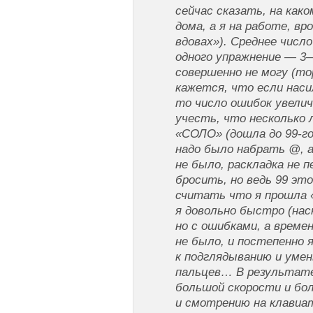
сейчас сказать, на ка
дома, а я на работе, вр
вдовах»). Среднее числ
одного упражнение — 3
совершенно не могу (то
кажется, что если наси
то число ошибок увелич
учесть, что несколько 
«СОЛО» (дошла до 99-го
надо было набрать @, а 
не было, раскладка не 
бросить, но ведь 99 эт
считать что я прошла 
я довольно быстро (нас
но с ошибками, а време
не было, и постепенно 
к подглядыванию и уме
пальцев… В результате
большой скорости и бо
и смотрению на клавиат