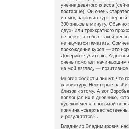
ученик девятого класса (сейча
постарше). Он очень старате
и смог, закончив курс первый
300 знаков в минуту. Обычно 
двух- или трехкратного прох
не верят, что был такой челов
не научатся печатать. Сомнен
прохождения курса — это нор
Доверяйте учителю. А дневн
очень помогает начинающим с
на мой взгляд, — позитивное
Многие солисты пишут, что г
клавиатуру. Некоторые разби
близок к этому. А вот Воробь
воплощал их в дневнике, кото
«увековечен» в восьмой верс
причина «сверхъестественны
и результатов?..
Владимир Владимирович наст