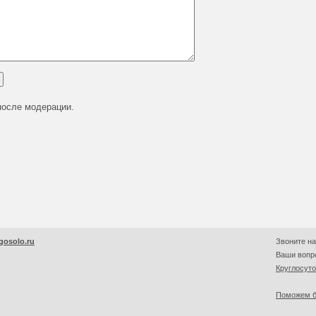
после модерации.
gosolo.ru
Звоните на
Ваши вопро
Круглосут
Поможем б