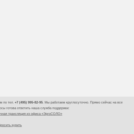
м по тел.
+7 (495) 995-82-95
. Мы работаем круглосуточно. Прямо сейчас на все
сы готова ответить наша служба поддержки:
очная трансляция из офиса «ЭргоСОЛО»
росить курить