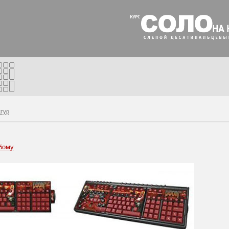
атур
бому