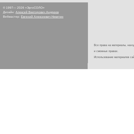
© 1997—
2026
«ЭргоСОЛО»
Дизайн:
Алексей Викторович Андреев
Вебмастер:
Евгений Алексеевич Никитин
Все права на материалы, наход
и смежных правах.
Использование материалов с