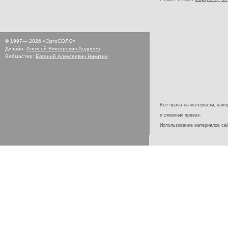
© 1997—
2026
«ЭргоСОЛО»
Дизайн:
Алексей Викторович Андреев
Вебмастер:
Евгений Алексеевич Никитин
Все права на материалы, наход
и смежных правах.
Использование материалов с