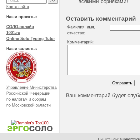
всякими сорняками!
Карта сайта
Наши проекты:
Оставить комментарий
СОЛО-онлайн
Фамилия, имя,
1001.ru
отчество:
Online Solo Typing Tutor
Комментарий:
Наши солисты:
Управление Министерства
Российской Федерации
Ваш комментарий будет опуб
по налогам и сборам
по Московской области
Пишите нам:
support@er