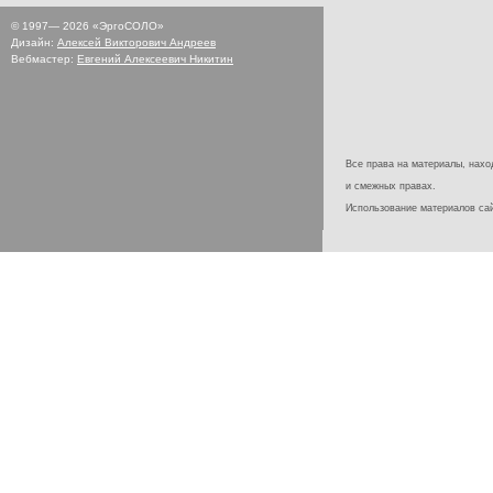
© 1997—
2026
«ЭргоСОЛО»
Дизайн:
Алексей Викторович Андреев
Вебмастер:
Евгений Алексеевич Никитин
Все права на материалы, наход
и смежных правах.
Использование материалов с