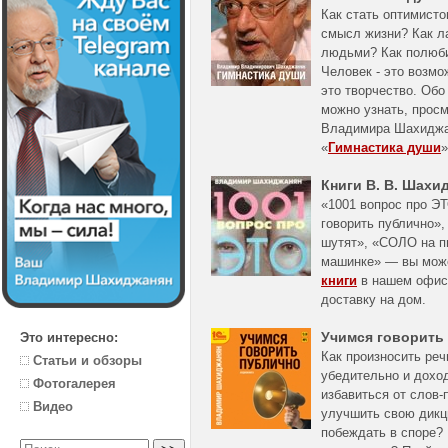
Как стать оптимисто
смысл жизни? Как л
людьми? Как полюби
Человек - это возмо
это творчество. Обо
можно узнать, прос
Владимира Шахидж
«
Гимнастика души
»
Книги В. В. Шахи
«1001 вопрос про Э
говорить публично»
шутят», «СОЛО на 
машинке» — вы мо
книги
в нашем офисе
доставку на дом.
Учимся говорить
Это интересно:
Как произносить реч
Статьи и обзоры
убедительно и дохо
Фотогалерея
избавиться от слов-
Видео
улучшить свою дикц
побеждать в споре? 