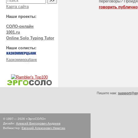
переговоры? Пройдя
Карта сайта
говорить публично
Наши проекты:
СОЛО-онлайн
1001.ru
Online Solo Typing Tutor
Наши солисты:
Казкоммерцбанк
Пишите нам:
support@er
© 1997—
2026
«ЭргоСОЛО»
Дизайн:
Алексей Викторович Андреев
Вебмастер:
Евгений Алексеевич Никитин