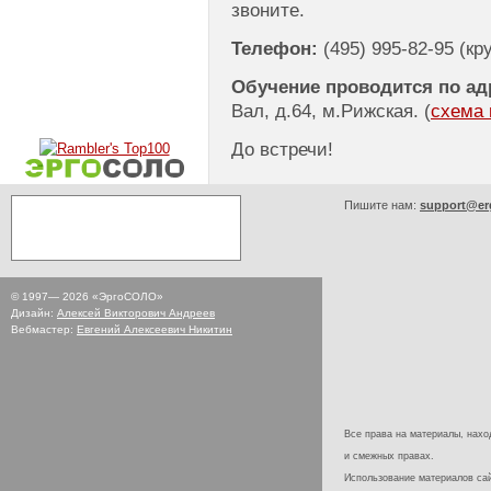
звоните.
Телефон:
(495) 995-82-95
(кру
Обучение проводится по ад
Вал, д.64, м.Рижская. (
cхема 
До встречи!
Пишите нам:
support@er
© 1997—
2026
«ЭргоСОЛО»
Дизайн:
Алексей Викторович Андреев
Вебмастер:
Евгений Алексеевич Никитин
Все права на материалы, наход
и смежных правах.
Использование материалов с