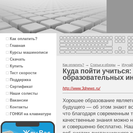
Как оплатить?
Главная
Курсы машинописи
Скачать
→
→
Как оплатить?
Статьи и обзоры
Изучай
Купить
Куда пойти учиться:
Тест скорости
образовательных ин
Поддержка
Сертификат
http://www.3dnews.ru/
Наши солисты
Хорошее образование являет
Вакансии
будущего — об этом знают вс
Контакты
что благодаря современным 
ГОНКИ на клавиатуре
качественные знания можно н
и совершенно бесплатно. На