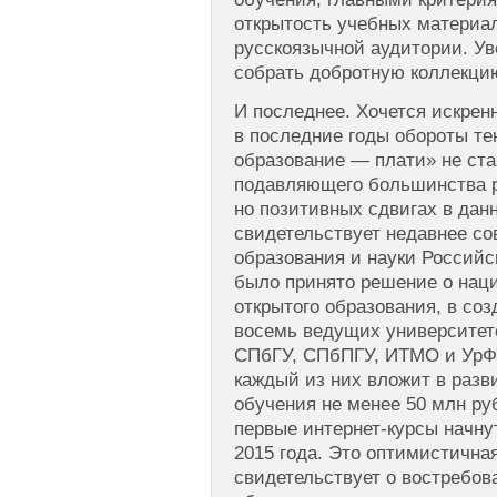
открытость учебных материал
русскоязычной аудитории. Ув
собрать добротную коллекцию
И последнее. Хочется искрен
в последние годы обороты т
образование — плати» не ста
подавляющего большинства р
но позитивных сдвигах в дан
свидетельствует недавнее с
образования и науки Российс
было принято решение о нац
открытого образования, в со
восемь ведущих университе
СПбГУ, СПбПГУ, ИТМО и УрФУ
каждый из них вложит в разв
обучения не менее 50 млн ру
первые интернет-курсы начну
2015 года. Это оптимистичная
свидетельствует о востребо