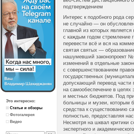
веб-систем дистанционного о
подтверждением
Интерес к подобного рода сер
не случайно — он обусловле
главной из которых являетс
с каждым годом стремление 
перевести всё и вся на комм
святая святых — образовани
нашумевший законопроект № 
изменений в отдельные закон
с совершенствованием право
государственных (муниципал
допускающий перевод части 
на самообеспечение в целях 
и местных бюджетов. Под пр
Это интересно:
больницы и музеи, которым 
Статьи и обзоры
средства к существованию с
Фотогалерея
полностью, предоставляя нас
Видео
Несмотря на шквал критики с
экспертного и академическог