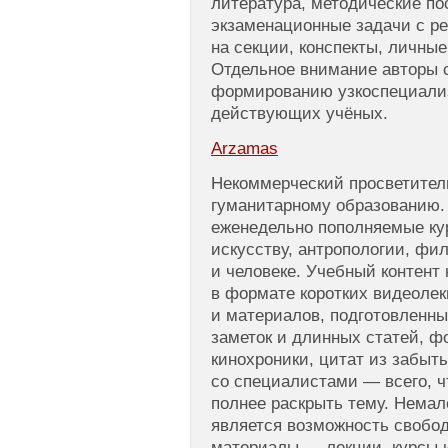
литература, методические по
экзаменационные задачи с р
на секции, конспекты, личны
Отдельное внимание авторы 
формированию узкоспециали
действующих учёных.
Arzamas
Некоммерческий просветител
гуманитарному образованию.
еженедельно пополняемые кур
искусству, антропологии, фи
и человеке. Учебный контент
в формате коротких видеоле
и материалов, подготовленны
заметок и длинных статей, ф
кинохроники, цитат из забыт
со специалистами — всего, 
полнее раскрыть тему. Нема
является возможность свобо
материалы — лекции, курсы 