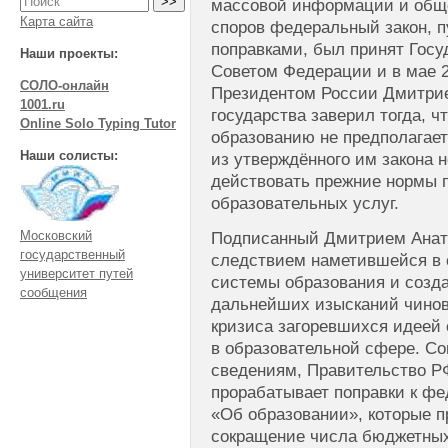
массовой информации и общ
Карта сайта
споров федеральный закон, п
поправками, был принят Госу
Наши проекты:
Советом Федерации и в мае 
СОЛО-онлайн
Президентом России Дмитри
1001.ru
государства заверил тогда, ч
Online Solo Typing Tutor
образованию не предполагает
Наши солисты:
из утверждённого им закона н
действовать прежние нормы 
образовательных услуг.
Московский
Подписанный Дмитрием Анат
государственный
следствием наметившейся в
университет путей
системы образования и созд
сообщения
дальнейших изысканий чинов
кризиса загоревшихся идеей
в образовательной сфере. С
сведениям, Правительство Р
прорабатывает поправки к фе
«Об образовании», которые 
сокращение числа бюджетны