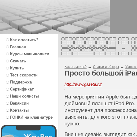
Как оплатить?
Главная
Курсы машинописи
Скачать
→
→
Как оплатить?
Статьи и обзоры
Умные 
Купить
Просто большой iPa
Тест скорости
Поддержка
http://www.gazeta.ru/
Сертификат
Наши солисты
На мероприятии Apple был сд
дюймовый планшет iPad Pro. 
Вакансии
инструмент для профессиона
Контакты
выяснить, для кого этот план
ГОНКИ на клавиатуре
нужно.
Внешне девайс выглядит как 