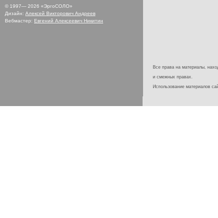
© 1997—
2026
«ЭргоСОЛО»
Дизайн:
Алексей Викторович Андреев
Вебмастер:
Евгений Алексеевич Никитин
Все права на материалы, наход
и смежных правах.
Использование материалов с