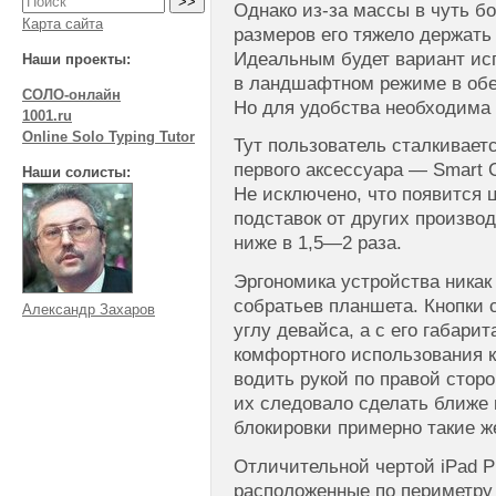
Однако из-за массы в чуть б
Карта сайта
размеров его тяжело держать 
Идеальным будет вариант ис
Наши проекты:
в ландшафтном режиме в обеи
СОЛО-онлайн
Но для удобства необходима 
1001.ru
Online Solo Typing Tutor
Тут пользователь сталкивает
первого аксессуара — Smart C
Наши солисты:
Не исключено, что появится 
подставок от других производ
ниже в 1,5—2 раза.
Эргономика устройства никак
собратьев планшета. Кнопки 
Александр Захаров
углу девайса, а с его габари
комфортного использования к
водить рукой по правой сторо
их следовало сделать ближе 
блокировки примерно такие ж
Отличительной чертой iPad P
расположенные по периметру