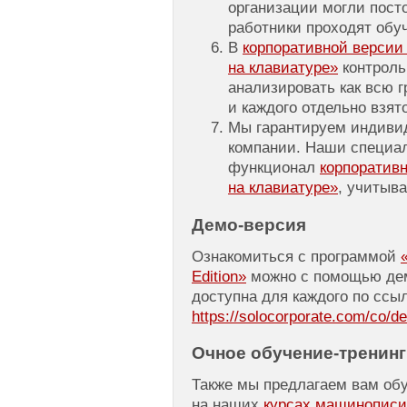
организации могли посто
работники проходят обу
В
корпоративной верси
на клавиатуре»
контроль
анализировать как всю г
и каждого отдельно взят
Мы гарантируем индиви
компании. Наши специал
функционал
корпоратив
на клавиатуре»
, учитыв
Демо-версия
Ознакомиться с программой
Edition»
можно с помощью дем
доступна для каждого по ссыл
https://solocorporate.com/co/d
Очное
обучение-тренинг
Также мы предлагаем вам об
на наших
курсах машинописи