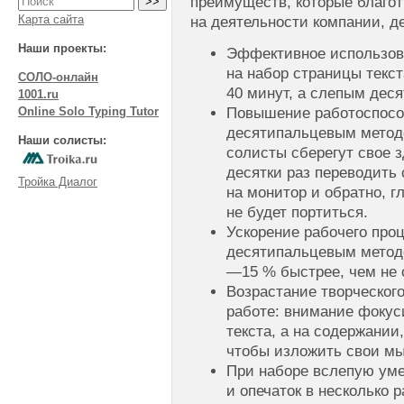
преимуществ, которые благо
Карта сайта
на деятельности компании, д
Наши проекты:
Эффективное использов
на набор страницы текс
СОЛО-онлайн
40 минут, а слепым дес
1001.ru
Повышение работоспосо
Online Solo Typing Tutor
десятипальцевым методо
Наши солисты:
солисты сберегут свое з
десятки раз переводить 
Тройка Диалог
на монитор и обратно, г
не будет портиться.
Ускорение рабочего пр
десятипальцевым методо
—15 % быстрее, чем не
Возрастание творческог
работе: внимание фокус
текста, а на содержании
чтобы изложить свои м
При наборе вслепую ум
и опечаток в несколько р