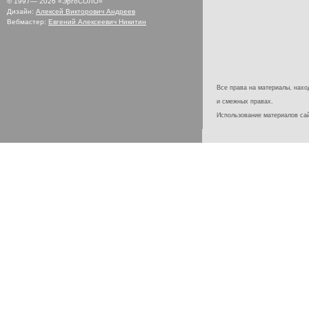
© 1997—
2026
«ЭргоСОЛО»
Дизайн:
Алексей Викторович Андреев
Вебмастер:
Евгений Алексеевич Никитин
Все права на материалы, наход
и смежных правах.
Использование материалов с