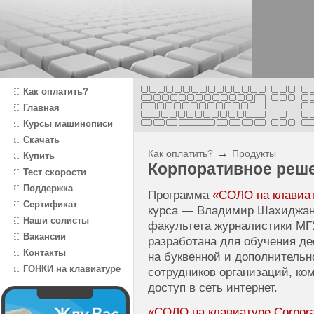
Как оплатить?
Главная
Курсы машинописи
Скачать
→
Как оплатить?
Продукты
Купить
Корпоративное реш
Тест скорости
Поддержка
Программа
«СОЛО на клавиату
Сертификат
курса — Владимир Шахиджаня
Наши солисты
факультета журналистики МГ
Вакансии
разработана для обучения д
Контакты
на буквенной и дополнитель
ГОНКИ на клавиатуре
сотрудников организаций, к
доступ в сеть интернет.
«СОЛО на клавиатуре Corporat