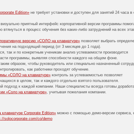
porate Edition»
не требует установки и доступен для занятий 24 часа в 
 визуально приятный интерфейс корпоративной версии программы помог
о втянуться в процесс обучения без каких-либо затруднений на всех эта
рпоративную версию «СОЛО на клавиатуре»
позволяет выбрать определ
бучения на подходящий период (от 3 месяцев до 1 года).
ся, так и по конкретным ученикам анализ успеваемости производится
асти программы, выявляя способности каждого на общем фоне.
таким образом, чтобы руководитель или специально назначенный сотруд
нтролировать, как работники проходят обучение.
аммы «СОЛО на клавиатуре»
контроль за успеваемостью позволяет
чащихся в целом, так и каждого отдельно взятого пользователя.
й подход к каждой компании. Наши специалисты всегда готовы доработ
сии «Соло на клавиатуре»
, учитывая пожелания компании.
клавиатуре Corporate Edition»
можно с помощью демо-версии сервиса, 
s://solocorporate.com/co/demo