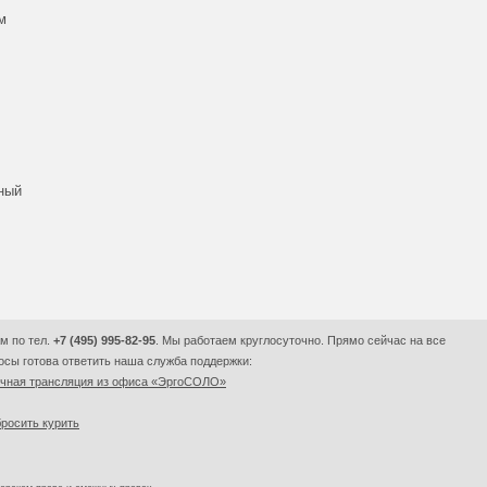
м
вный
м по тел.
+7 (495) 995-82-95
. Мы работаем круглосуточно. Прямо сейчас на все
сы готова ответить наша служба поддержки:
очная трансляция из офиса «ЭргоСОЛО»
росить курить