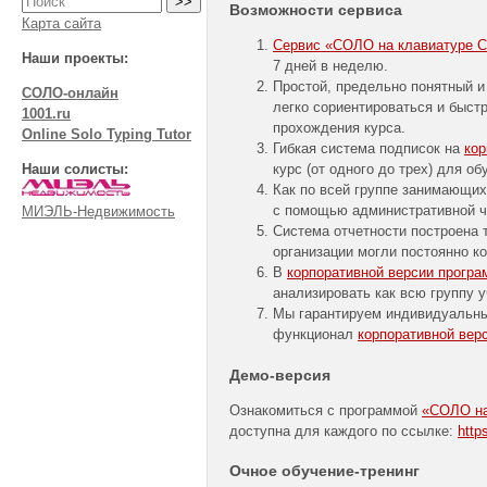
Возможности сервиса
Карта сайта
Сервис «СОЛО на клавиатуре Cor
Наши проекты:
7 дней в неделю.
Простой, предельно понятный и
СОЛО-онлайн
легко сориентироваться и быстр
1001.ru
прохождения курса.
Online Solo Typing Tutor
Гибкая система подписок на
ко
Наши солисты:
курс (от одного до трех) для о
Как по всей группе занимающих
с помощью административной ч
МИЭЛЬ-Недвижимость
Система отчетности построена 
организации могли постоянно ко
В
корпоративной версии прогр
анализировать как всю группу у
Мы гарантируем индивидуальны
функционал
корпоративной вер
Демо-версия
Ознакомиться с программой
«СОЛО на 
доступна для каждого по ссылке:
http
Очное
обучение-тренинг