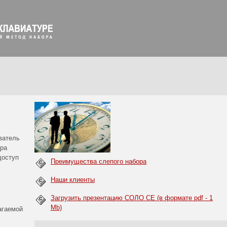
ватель
ора
доступ
Преимущества слепого набора
Наши клиенты
Загрузить презентацию СОЛО CE (в формате pdf - 1
Mb)
агаемой