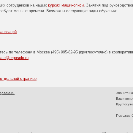
ших сотрудников на наших
курсах машинописи
. Занятия под руководство
требуют меньше времени. Возможны следующие виды обучения:
анизаций
тесь по телефону в Москве
(495) 995-82-95
(круглосуточно) в корпорати
rate@ergosolo.ru
.
 отдельной странице
.
gosolo.ru
Звоните на
Ваши вопро
Круглосут
Поможем б