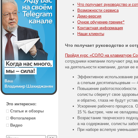
Что получает руководство и со
Возможности сервиса
Демо-версия
Очное
обучение-тренинг
*
Контактная информация
Наши клиенты
Что получает руководство и со
Пройдя курс «СОЛО на клавиатуре Corp
сотрудники компании получают ряд в
на деятельности компании, делая ее 
Эффективное использование раб
а слепым десятипальцевым — 4
Повышение работоспособности.
солисты сберегут свое здоровье
и обратно, глаза не будут устав
Это интересно:
Ускорение рабочего процесса.
Статьи и обзоры
15 % быстрее, чем не овладевш
Возрастание творческого подхо
Фотогалерея
а на содержании, солисты забо
Видео
При наборе вслепую уменьшаетс