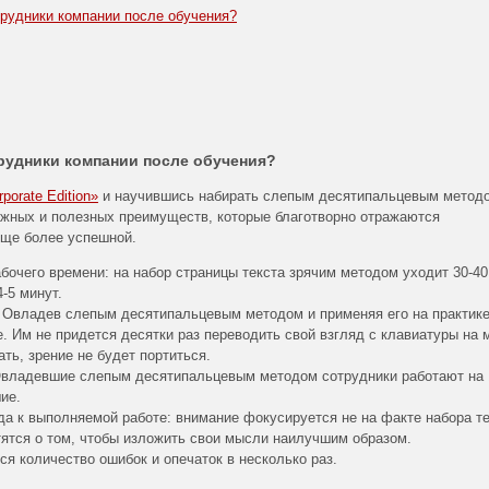
трудники компании после обучения?
трудники компании после обучения?
orate Edition»
и научившись набирать слепым десятипальцевым метод
ажных и полезных преимуществ, которые благотворно отражаются
еще более успешной.
очего времени: на набор страницы текста зрячим методом уходит 30-40
-5 минут.
 Овладев слепым десятипальцевым методом и применяя его на практике
. Им не придется десятки раз переводить свой взгляд с клавиатуры на 
ать, зрение не будет портиться.
 Овладевшие слепым десятипальцевым методом сотрудники работают на
ие.
да к выполняемой работе: внимание фокусируется не на факте набора те
тятся о том, чтобы изложить свои мысли наилучшим образом.
я количество ошибок и опечаток в несколько раз.