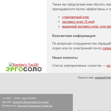
Также мы предлагаем вам обучить ва
преподавателя более эффективны и 
стандартный курс
экспресс-курс
(3 дня)
выездной
экспресс-курс
для орг
Контактная информация
По вопросам сотрудничества обращай
отдел или по электронной почте
corpo
Наши клиенты
Список корпоративных солистов —
на
Пишите нам:
support@er
© 1997—
2026
«ЭргоСОЛО»
Дизайн:
Алексей Викторович Андреев
Вебмастер:
Евгений Алексеевич Никитин