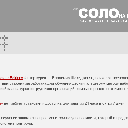
е
rate Edition»
(автор курса — Владимир Шахиджанян, психолог, препода
етним стажем) разработана для обучения десятипальцевому методу наб
вой клавиатурах сотрудников организаций, компьютеры которых имеют 
n»
не требует установки и доступна для занятий 24 часа в сутки 7 дней
обучении занимает вопрос мониторинга успеваемости, который в предл
 системы контроля.