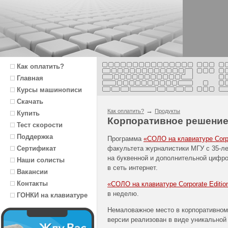
Как оплатить?
Главная
Курсы машинописи
Скачать
→
Как оплатить?
Продукты
Купить
Корпоративное решени
Тест скорости
Поддержка
Программа
«СОЛО на клавиатуре Corpo
факультета журналистики МГУ с 35-л
Сертификат
на буквенной и дополнительной цифро
Наши солисты
в сеть интернет.
Вакансии
Контакты
«СОЛО на клавиатуре Corporate Editio
в неделю.
ГОНКИ на клавиатуре
Немаловажное место в корпоративном 
версии реализован в виде уникальной