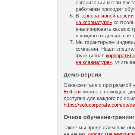
организации могли посто
работники проходят обу
В
корпоративной верси
на клавиатуре»
контроль
анализировать как всю г
и каждого отдельно взят
Мы гарантируем индиви
компании. Наши специал
функционал
корпоратив
на клавиатуре»
, учитыв
Демо-версия
Ознакомиться с программой
Edition»
можно с помощью дем
доступна для каждого по ссыл
https://solocorporate.com/co/d
Очное
обучение-тренинг
Также мы предлагаем вам об
на наших
курсах машинописи