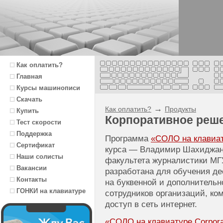
Как оплатить?
Главная
Курсы машинописи
Скачать
→
Как оплатить?
Продукты
Купить
Корпоративное реш
Тест скорости
Поддержка
Программа
«СОЛО на клавиату
Сертификат
курса — Владимир Шахиджаня
Наши солисты
факультета журналистики МГ
Вакансии
разработана для обучения д
Контакты
на буквенной и дополнитель
ГОНКИ на клавиатуре
сотрудников организаций, к
доступ в сеть интернет.
«СОЛО на клавиатуре Corporat