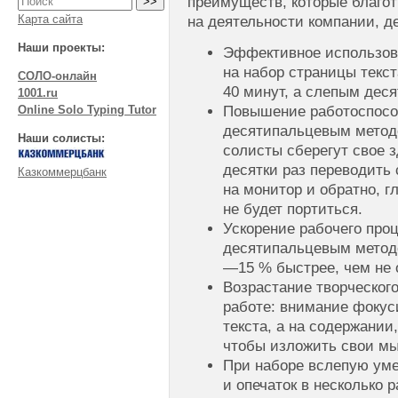
преимуществ, которые благо
Карта сайта
на деятельности компании, д
Наши проекты:
Эффективное использов
на набор страницы текс
СОЛО-онлайн
40 минут, а слепым дес
1001.ru
Повышение работоспосо
Online Solo Typing Tutor
десятипальцевым методо
Наши солисты:
солисты сберегут свое з
десятки раз переводить 
Казкоммерцбанк
на монитор и обратно, г
не будет портиться.
Ускорение рабочего пр
десятипальцевым методо
—15 % быстрее, чем не
Возрастание творческог
работе: внимание фокус
текста, а на содержании
чтобы изложить свои м
При наборе вслепую ум
и опечаток в несколько р