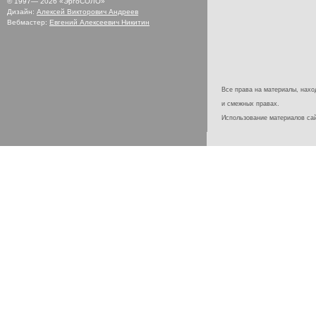
© 1997—
2026
«ЭргоСОЛО»
Дизайн:
Алексей Викторович Андреев
Вебмастер:
Евгений Алексеевич Никитин
Все права на материалы, наход
и смежных правах.
Использование материалов с