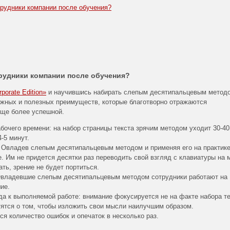
трудники компании после обучения?
трудники компании после обучения?
orate Edition»
и научившись набирать слепым десятипальцевым метод
ажных и полезных преимуществ, которые благотворно отражаются
еще более успешной.
очего времени: на набор страницы текста зрячим методом уходит 30-40
-5 минут.
 Овладев слепым десятипальцевым методом и применяя его на практике
. Им не придется десятки раз переводить свой взгляд с клавиатуры на 
ать, зрение не будет портиться.
 Овладевшие слепым десятипальцевым методом сотрудники работают на
ие.
да к выполняемой работе: внимание фокусируется не на факте набора те
тятся о том, чтобы изложить свои мысли наилучшим образом.
я количество ошибок и опечаток в несколько раз.