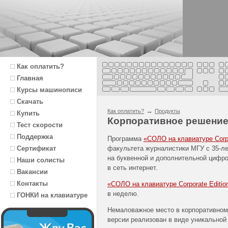
Как оплатить?
Главная
Курсы машинописи
Скачать
→
Как оплатить?
Продукты
Купить
Корпоративное решени
Тест скорости
Поддержка
Программа
«СОЛО на клавиатуре Corpo
факультета журналистики МГУ с 35-л
Сертификат
на буквенной и дополнительной цифро
Наши солисты
в сеть интернет.
Вакансии
Контакты
«СОЛО на клавиатуре Corporate Editio
в неделю.
ГОНКИ на клавиатуре
Немаловажное место в корпоративном 
версии реализован в виде уникальной