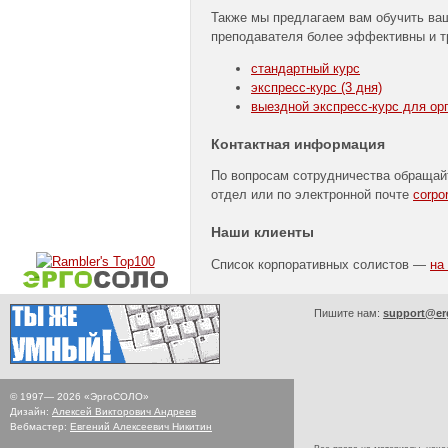
Также мы предлагаем вам обучить ва
преподавателя более эффективны и 
стандартный курс
экспресс-курс
(3 дня)
выездной
экспресс-курс
для орг
Контактная информация
По вопросам сотрудничества обращай
отдел или по электронной почте
corpo
Наши клиенты
Список корпоративных солистов —
на
Пишите нам:
support@er
© 1997—
2026
«ЭргоСОЛО»
Дизайн:
Алексей Викторович Андреев
Вебмастер:
Евгений Алексеевич Никитин