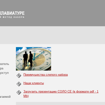
ватель
ора
доступ
Преимущества слепого набора
Наши клиенты
Загрузить презентацию СОЛО CE (в формате pdf - 1
Mb)
агаемой