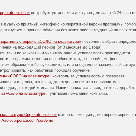
porate Edition»
не требует установки и доступен для занятий 24 часа в 
 визуально приятный интерфейс корпоративной версии программы помог
о втянуться в процесс обучения без каких-либо затруднений на всех эта
рпоративную версию «СОЛО на клавиатуре»
позволяет выбрать определ
бучения на подходящий период (от 3 месяцев до 1 года).
ся, так и по конкретным ученикам анализ успеваемости производится
асти программы, выявляя способности каждого на общем фоне.
таким образом, чтобы руководитель или специально назначенный сотруд
нтролировать, как работники проходят обучение.
аммы «СОЛО на клавиатуре»
контроль за успеваемостью позволяет
чащихся в целом, так и каждого отдельно взятого пользователя.
й подход к каждой компании. Наши специалисты всегда готовы доработ
сии «Соло на клавиатуре»
, учитывая пожелания компании.
клавиатуре Corporate Edition»
можно с помощью демо-версии сервиса, 
s://solocorporate.com/co/demo