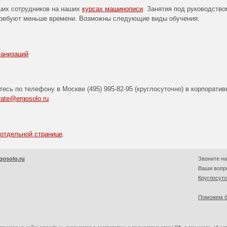
ших сотрудников на наших
курсах машинописи
. Занятия под руководство
требуют меньше времени. Возможны следующие виды обучения:
анизаций
тесь по телефону в Москве
(495) 995-82-95
(круглосуточно) в корпорати
rate@ergosolo.ru
.
 отдельной странице
.
gosolo.ru
Звоните на
Ваши вопро
Круглосут
Поможем б