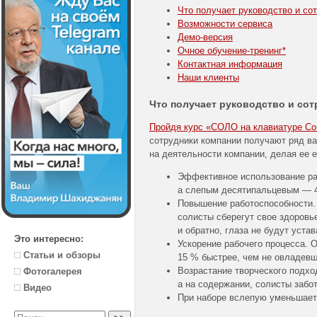
Что получает руководство и со
Возможности сервиса
Демо-версия
Очное
обучение-тренинг
*
Контактная информация
Наши клиенты
Что получает руководство и со
Пройдя курс «СОЛО на клавиатуре Corp
сотрудники компании получают ряд в
на деятельности компании, делая ее 
Эффективное использование раб
а слепым десятипальцевым — 4
Повышение работоспособности.
солисты сберегут свое здоровье
и обратно, глаза не будут устав
Это интересно:
Ускорение рабочего процесса.
Статьи и обзоры
15 % быстрее, чем не овладевш
Возрастание творческого подхо
Фотогалерея
а на содержании, солисты забо
Видео
При наборе вслепую уменьшаетс