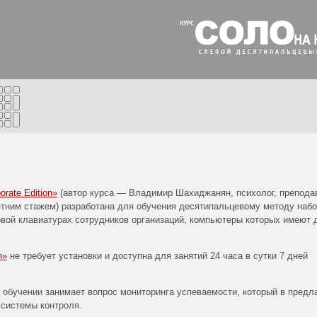
е
rate Edition»
(автор курса — Владимир Шахиджанян, психолог, препода
етним стажем) разработана для обучения десятипальцевому методу наб
вой клавиатурах сотрудников организаций, компьютеры которых имеют 
n»
не требует установки и доступна для занятий 24 часа в сутки 7 дней
обучении занимает вопрос мониторинга успеваемости, который в предл
 системы контроля.