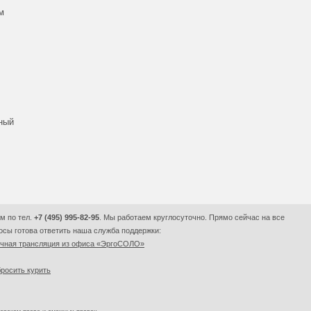
м
вный
м по тел.
+7 (495) 995-82-95
. Мы работаем круглосуточно. Прямо сейчас на все
сы готова ответить наша служба поддержки:
очная трансляция из офиса «ЭргоСОЛО»
росить курить