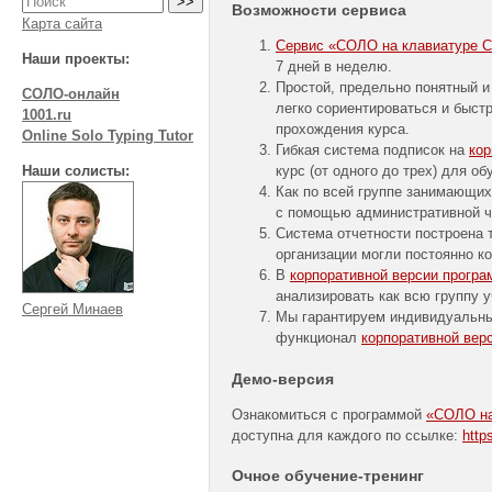
Возможности сервиса
Карта сайта
Сервис «СОЛО на клавиатуре Cor
Наши проекты:
7 дней в неделю.
Простой, предельно понятный и
СОЛО-онлайн
легко сориентироваться и быстр
1001.ru
прохождения курса.
Online Solo Typing Tutor
Гибкая система подписок на
ко
Наши солисты:
курс (от одного до трех) для о
Как по всей группе занимающих
с помощью административной ч
Система отчетности построена 
организации могли постоянно ко
В
корпоративной версии прогр
анализировать как всю группу у
Сергей Минаев
Мы гарантируем индивидуальны
функционал
корпоративной вер
Демо-версия
Ознакомиться с программой
«СОЛО на 
доступна для каждого по ссылке:
http
Очное
обучение-тренинг